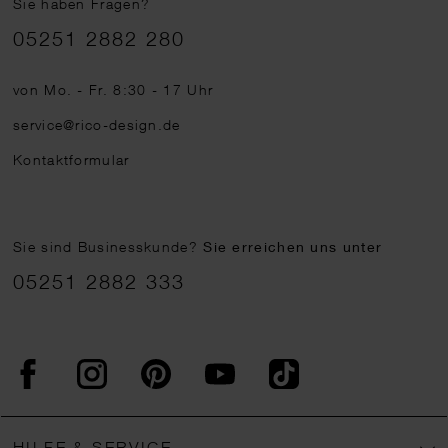
Sie haben Fragen?
Telefonnummer
05251 2882 280
von Mo. - Fr. 8:30 - 17 Uhr
service@rico-design.de
Kontaktformular
Sie sind Businesskunde?
Sie erreichen uns unter
05251 2882 333
Facebook
Instagram
Pinterest
YouTube
TikTok
HILFE & SERVICE