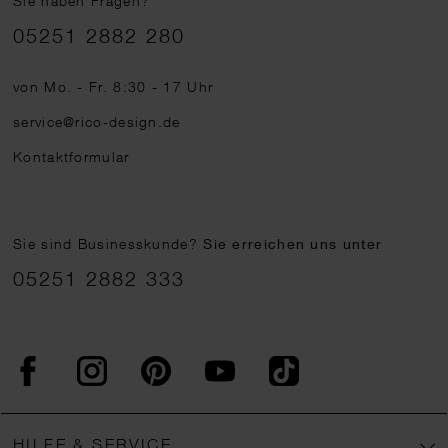
Sie haben Fragen?
Telefonnummer
05251 2882 280
von Mo. - Fr. 8:30 - 17 Uhr
service@rico-design.de
Kontaktformular
Sie sind Businesskunde?
Sie erreichen uns unter
05251 2882 333
Facebook
Instagram
Pinterest
YouTube
TikTok
HILFE & SERVICE