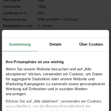
Grammatur
100g
Lauflänge in m
420
Maschenprobe
30M und 42R = 10x10cm
Nadelstärke in mm
2 - 3 mm
Verbrauch
Socken Gr. 46 = ca. 100g
Pflegehinweise
Zustimmung
Details
Über Cookies
Mehr Informationen zu Pflegehinweisen
Artikel-Nr.
383302.004
Ihre Privatsphäre ist uns wichtig
Bestell-Nr.
3345665
Wenn Sie unsere Website besuchen und auf „Alle
akzeptieren“ klicken, verwenden wir Cookies, um Daten
für aggregierte Statistiken über unsere Website und
Marketing-Kampagnen zu sammeln sowie personalisierte
Werbung auf Drittseiten und in sozialen Medien
PRODUKTBESCHREIBUNG
anzuzeigen.
Klicken Sie auf „Alle ablehnen“, verwenden wir Cookies
Das Sockengarn Superba Vintage zaubert einen pixeligen
ausschließlich, um die Benutzerfreundlichkeit der