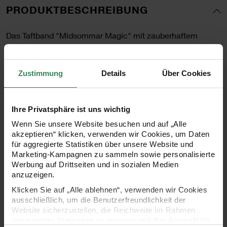
PRODUKTBESCHREIBUNG
Das Taftband "Midsommar Magic" mit zauberhaftem
Schwalbenmotiv ist ein stilvolles Accessoire für kreative
Geschenkverpackungen und dekorative Akzente. Mit einer
Zustimmung
Details
Über Cookies
Breite von 38 mm und einer Länge von 3 m eignet es sich
ideal für Schleifen, Verzierungen und Bastelprojekte. Der
Ihre Privatsphäre ist uns wichtig
hochwertige Taftstoff verleiht dem Band einen edlen Glanz
Wenn Sie unsere Website besuchen und auf „Alle
und sorgt für eine angenehme Haptik. Das detailreiche
akzeptieren“ klicken, verwenden wir Cookies, um Daten
Schwalbenmotiv fügt eine elegante und natürliche Note
für aggregierte Statistiken über unsere Website und
Marketing-Kampagnen zu sammeln sowie personalisierte
hinzu, die sich perfekt für besondere Anlässe und kreative
Werbung auf Drittseiten und in sozialen Medien
Gestaltungen eignet.
anzuzeigen.
Klicken Sie auf „Alle ablehnen“, verwenden wir Cookies
ausschließlich, um die Benutzerfreundlichkeit der
Website sicherzustellen, die Reichweite im Rahmen
- Taftband zum Verzieren von Geschenken oder
aggregierter Statistiken zu messen und Ihre Auswahl für