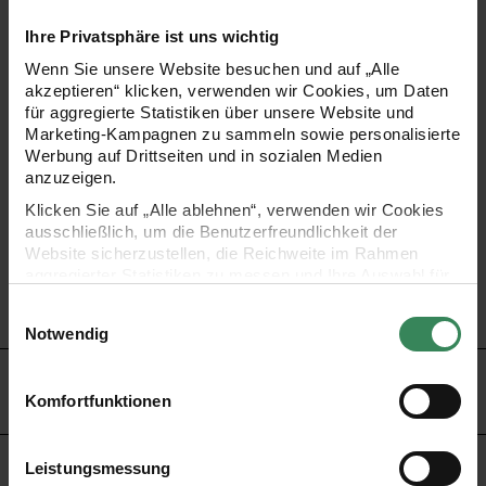
PRODUKTBESCHREIBUNG
Ihre Privatsphäre ist uns wichtig
Wenn Sie unsere Website besuchen und auf „Alle
Sorgen Sie mit diesen Trachtenknöpfen in Hirschhornoptik
akzeptieren“ klicken, verwenden wir Cookies, um Daten
für aggregierte Statistiken über unsere Website und
für den letzten Schliff in Ihrem Trachtenoutfit. Die Knöpfe
Marketing-Kampagnen zu sammeln sowie personalisierte
sind für unterschiedliche Trachtenmodelle und -größen
Werbung auf Drittseiten und in sozialen Medien
anzuzeigen.
geeignet.
Klicken Sie auf „Alle ablehnen“, verwenden wir Cookies
•
Trachtenknöpfe „Hirschhornoptik“
ausschließlich, um die Benutzerfreundlichkeit der
•
Inhalt: 2 Knöpfe
Website sicherzustellen, die Reichweite im Rahmen
aggregierter Statistiken zu messen und Ihre Auswahl für
•
Material: Kunststoff
zukünftige Besuche zu speichern.
•
Größe: 2 cm
Einwilligungsauswahl
Ihre Einwilligung ist freiwillig und kann jederzeit über den
Notwendig
Link „Cookie-Einstellungen“ im Fußbereich der Seite
widerrufen werden. Weitere Informationen zu den
HERSTELLER
verwendeten Technologien und den Empfängern der
Komfortfunktionen
Daten finden Sie in unserer Datenschutzerklärung.
Impressum
Datenschutz
Vertrag widerrufen
Leistungsmessung
KAUFEMPFEHLUNG