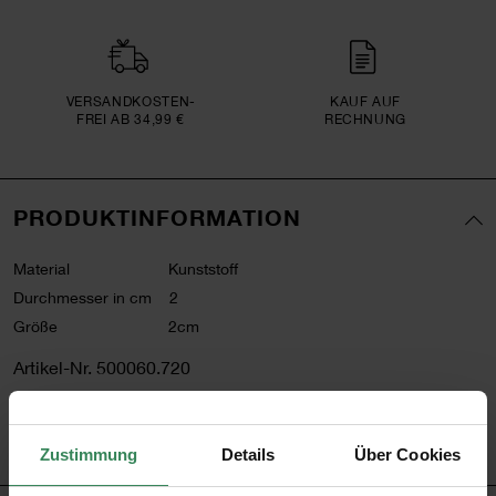
VERSAND­KOSTEN­
KAUF AUF
FREI AB 34,99 €
RECHNUNG
PRODUKTINFORMATION
Material
Kunststoff
Durchmesser in cm
2
Größe
2cm
Artikel-Nr.
500060.720
Bestell-Nr.
3170502
Zustimmung
Details
Über Cookies