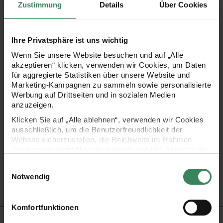
Zustimmung
Details
Über Cookies
Diese eleganten runden Platzsets in Weiß mit goldenem
Lurexrand verleihen jeder Tischdekoration eine edle Note.
Ihre Privatsphäre ist uns wichtig
Gefertigt aus 100 % Baumwolle, bieten sie eine
Wenn Sie unsere Website besuchen und auf „Alle
akzeptieren“ klicken, verwenden wir Cookies, um Daten
hochwertige Grundlage für individuelle Stickereien. Mit
für aggregierte Statistiken über unsere Website und
einem Durchmesser von 20 cm und im 2er-Set erhältlich,
Marketing-Kampagnen zu sammeln sowie personalisierte
Werbung auf Drittseiten und in sozialen Medien
eignen sie sich perfekt für kreative Stickprojekte, wie
anzuzeigen.
beispielsweise Stick & Stitch Packungen.
Klicken Sie auf „Alle ablehnen“, verwenden wir Cookies
ausschließlich, um die Benutzerfreundlichkeit der
Website sicherzustellen, die Reichweite im Rahmen
- runde Untersetzer zum Besticken
aggregierter Statistiken zu messen und Ihre Auswahl für
- Material: 100% Baumwolle mit goldenem Lurexrand
zukünftige Besuche zu speichern.
Einwilligungsauswahl
- Größe: Ø 20 cm
Ihre Einwilligung ist freiwillig und kann jederzeit über den
Notwendig
Link „Cookie-Einstellungen“ im Fußbereich der Seite
- Inhalt: 2 Stück
widerrufen werden. Weitere Informationen zu den
verwendeten Technologien und den Empfängern der
Komfortfunktionen
Daten finden Sie in unserer Datenschutzerklärung.