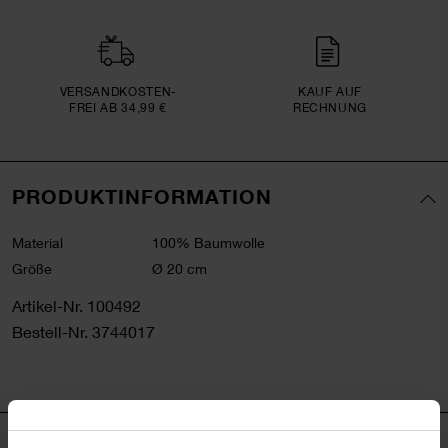
VERSAND­KOSTEN­
KAUF AUF
FREI AB 34,99 €
RECHNUNG
PRODUKTINFORMATION
Material
100% Baumwolle
Größe
Ø 20 cm
Artikel-Nr.
100492
Bestell-Nr.
3744017
PRODUKTBESCHREIBUNG