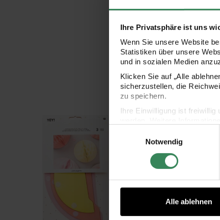
Ihre Privatsphäre ist uns wi
Wenn Sie unsere Website bes
Statistiken über unsere Web
und in sozialen Medien anzu
Klicken Sie auf „Alle ablehn
sicherzustellen, die Reichwe
zu speichern.
Ihre Einwilligung ist freiwil
Wabenpapier Bälle Sommer 3 Stück
Wabe
werden. Weitere Information
Einwilligungsauswahl
Datenschutzerklärung.
Notwendig
Impressum
Datenschutz
Alle ablehnen