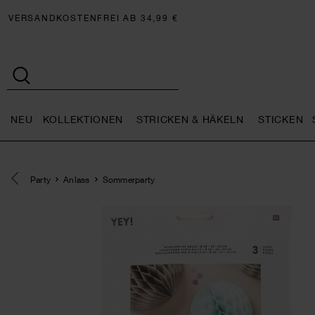
VERSANDKOSTENFREI AB 34,99 €
NEU
KOLLEKTIONEN
STRICKEN & HÄKELN
STICKEN
Neu general.openMenu
Kollektionen general.openMe
Stricken 
Eine Kategorie zurück navigieren
Party
Anlass
Sommerparty