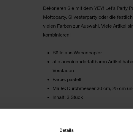
Dekorieren Sie mit dem YEY! Let’s Party P
Mottoparty, Silvesterparty oder die festli
vielen Farben zur Auswahl. Viele Artikel s
kombinieren!
Bälle aus Wabenpapier
alle auseinanderfaltbaren Artikel h
Verstauen
Farbe: pastell
Maße: Durchmesser 30 cm, 25 cm un
Inhalt: 3 Stück
HERSTELLER
Details