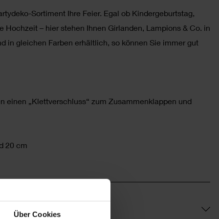
artydeko-Sortiment Ihre Feier. Egal ob Kindergeburtstag,
che Hochzeit – hier stehen Ihnen Girlanden, Lampions & Co. in
ind in gleichen Farben erhältlich, so können Sie immer gut
aben einen „Klettverschluss“ zum Zusammenklappen und
d 20 cm
Über Cookies