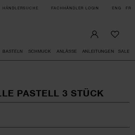
HÄNDLERSUCHE
FACHHÄNDLER LOGIN
ENG
FR
BASTELN
SCHMUCK
ANLÄSSE
ANLEITUNGEN
SALE
eral.openMenu
Künstlerbedarf general.openMenu
Basteln general.openMenu
Schmuck general.openMenu
Anlässe general.op
Anleit
S
LE PASTELL 3 STÜCK