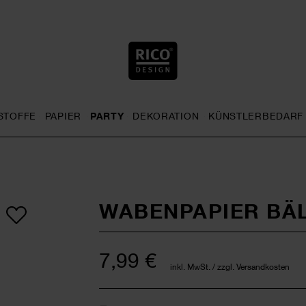
STOFFE
PAPIER
PARTY
DEKORATION
KÜNSTLERBEDARF
nu
& Häkeln general.openMenu
Sticken general.openMenu
Stoffe general.openMenu
Papier general.openMenu
Party general.openMenu
Dekoration gen
WABENPAPIER BÄL
7,99 €
inkl. MwSt. / zzgl. Versandkosten