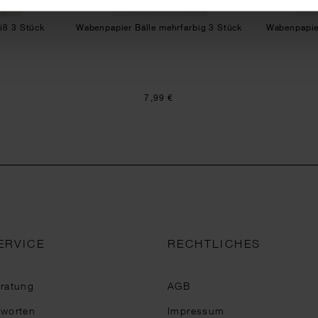
iß 3 Stück
Wabenpapier Bälle mehrfarbig 3 Stück
Wabenpapier
7,99 €
ERVICE
RECHTLICHES
eratung
AGB
tworten
Impressum