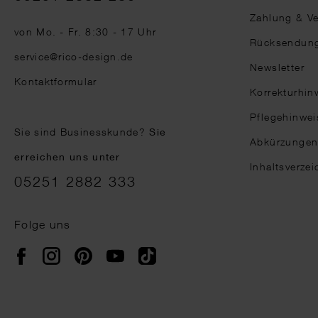
Zahlung & V
von Mo. - Fr. 8:30 - 17 Uhr
Rücksendun
service@rico-design.de
Newsletter
Kontaktformular
Korrekturhin
Pflegehinwei
Sie sind Businesskunde?
Sie
Abkürzunge
erreichen uns unter
Inhaltsverzei
05251 2882 333
Folge uns
Instagram
Pinterest
YouTube
TikTok
Facebook