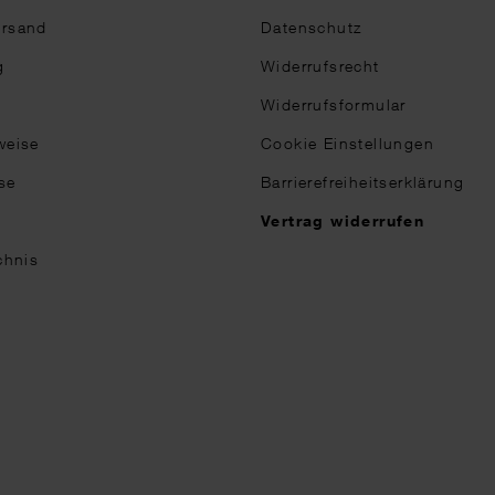
ersand
Datenschutz
g
Widerrufsrecht
Widerrufsformular
weise
Cookie Einstellungen
se
Barrierefreiheitserklärung
n
Vertrag widerrufen
chnis