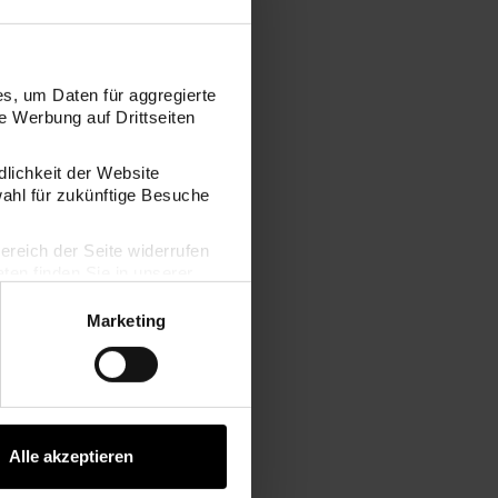
s, um Daten für aggregierte
 Werbung auf Drittseiten
dlichkeit der Website
wahl für zukünftige Besuche
bereich der Seite widerrufen
3 Stück
Wabenpapier Bälle Fashion 3 Stück
en finden Sie in unserer
Marketing
Alle akzeptieren