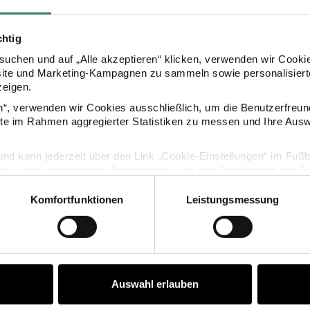
chtig
uchen und auf „Alle akzeptieren“ klicken, verwenden wir Cookie
site und Marketing-Kampagnen zu sammeln sowie personalisierte
zeigen.
en“, verwenden wir Cookies ausschließlich, um die Benutzerfreun
ite im Rahmen aggregierter Statistiken zu messen und Ihre Aus
KAUFEMPFEHLUNG
lig und kann jederzeit über den Link „Cookie-Einstellungen“ im Fuß
npapier Bälle weiß 3 Stück
Wabenpapier Bälle mehrfarbig 
en zu den verwendeten Technologien und den Empfängern der Dat
Komfortfunktionen
Leistungsmessung
Vertrag widerrufen
Auswahl erlauben