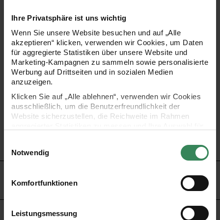
Silvesterparty oder die festliche Hochzeit – hier stehen
Ihre Privatsphäre ist uns wichtig
Ihnen Girlanden, Lampions & Co. in vielen Farben zur
Wenn Sie unsere Website besuchen und auf „Alle
Auswahl.
akzeptieren“ klicken, verwenden wir Cookies, um Daten
für aggregierte Statistiken über unsere Website und
Marketing-Kampagnen zu sammeln sowie personalisierte
Blumen aus Wabenpapier mit „Klettverschluss“ zum
Werbung auf Drittseiten und in sozialen Medien
anzuzeigen.
Zusammenklappen und Verstauen
Klicken Sie auf „Alle ablehnen“, verwenden wir Cookies
Farbe: aqua
ausschließlich, um die Benutzerfreundlichkeit der
Material: Papier
Website sicherzustellen, die Reichweite im Rahmen
aggregierter Statistiken zu messen und Ihre Auswahl für
Maße: Durchmesser 40 cm, 30 cm und 25 cm
zukünftige Besuche zu speichern.
Einwilligungsauswahl
Inhalt: 3 Stück
Ihre Einwilligung ist freiwillig und kann jederzeit über den
Notwendig
Link „Cookie-Einstellungen“ im Fußbereich der Seite
widerrufen werden. Weitere Informationen zu den
HERSTELLER
verwendeten Technologien und den Empfängern der
Komfortfunktionen
Daten finden Sie in unserer Datenschutzerklärung.
Impressum
Datenschutz
Vertrag widerrufen
Leistungsmessung