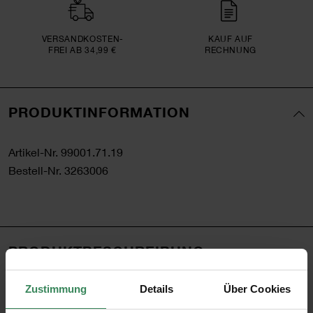
VERSAND­KOSTEN­
KAUF AUF
FREI AB 34,99 €
RECHNUNG
PRODUKTINFORMATION
Artikel-Nr.
99001.71.19
Bestell-Nr.
3263006
PRODUKTBESCHREIBUNG
Dekorieren Sie mit dem YEY! Let’s Party Partydeko-
Zustimmung
Details
Über Cookies
Sortiment Ihre Feier. Egal ob Kindergeburtstag, Mottoparty,