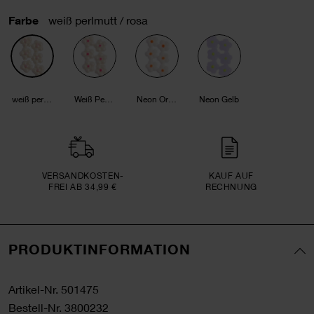
Farbe
weiß perlmutt / rosa
weiß perlmutt / rosa
Weiß Perlmutt / Neon-Pink
Neon Orange
Neon Gelb
VERSAND­KOSTEN­
KAUF AUF
FREI AB 34,99 €
RECHNUNG
PRODUKTINFORMATION
Artikel-Nr.
501475
Bestell-Nr.
3800232