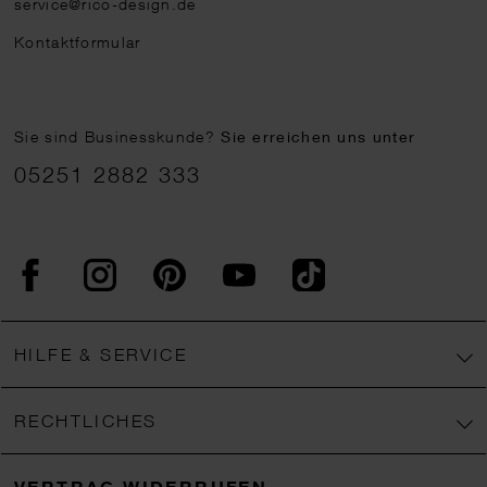
service@rico-design.de
Kontaktformular
Sie sind Businesskunde?
Sie erreichen uns unter
05251 2882 333
Facebook
Instagram
Pinterest
YouTube
TikTok
HILFE & SERVICE
RECHTLICHES
VERTRAG WIDERRUFEN