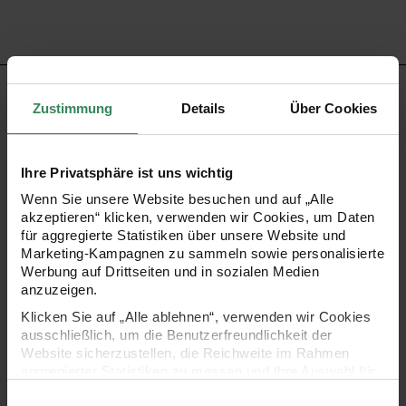
PRODUKTBESCHREIBUNG
Zustimmung
Details
Über Cookies
Das Wachsdekor Blüte mit Punkt besteht aus sechs fertig
verarbeiteten Elementen zur Verzierung von Kerzen. Die
Ihre Privatsphäre ist uns wichtig
einzelnen Blüten werden mittels Handwärme angebracht
Wenn Sie unsere Website besuchen und auf „Alle
akzeptieren“ klicken, verwenden wir Cookies, um Daten
und direkt auf der Kerzenoberfläche fixiert. Die Dekore
für aggregierte Statistiken über unsere Website und
ermöglichen eine saubere und gezielte Gestaltung ohne
Marketing-Kampagnen zu sammeln sowie personalisierte
Werbung auf Drittseiten und in sozialen Medien
zusätzliches Werkzeug.
anzuzeigen.
Klicken Sie auf „Alle ablehnen“, verwenden wir Cookies
ausschließlich, um die Benutzerfreundlichkeit der
Website sicherzustellen, die Reichweite im Rahmen
- Motiv: Blüten
aggregierter Statistiken zu messen und Ihre Auswahl für
zukünftige Besuche zu speichern.
Einwilligungsauswahl
- Anbringung durch Handwärme