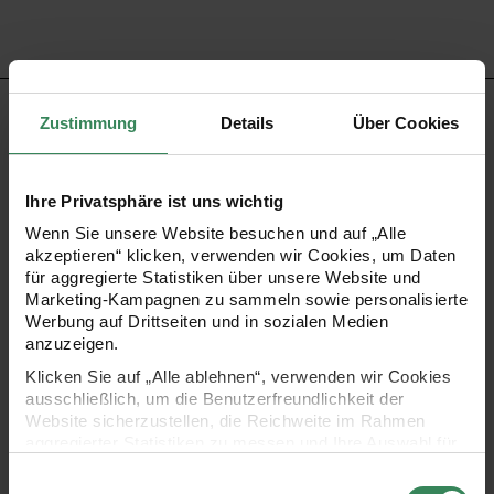
PRODUKTBESCHREIBUNG
Zustimmung
Details
Über Cookies
Das Wachsdekor Herz klein enthält zehn fertig verarbeitete
Ihre Privatsphäre ist uns wichtig
Herzen zur Verzierung von Kerzen. Die einzelnen Elemente
Wenn Sie unsere Website besuchen und auf „Alle
werden mittels Handwärme angebracht und direkt auf der
akzeptieren“ klicken, verwenden wir Cookies, um Daten
Kerzenoberfläche fixiert. Die Dekore ermöglichen eine
für aggregierte Statistiken über unsere Website und
Marketing-Kampagnen zu sammeln sowie personalisierte
saubere und gezielte Gestaltung ohne zusätzliches
Werbung auf Drittseiten und in sozialen Medien
Werkzeug.
anzuzeigen.
Klicken Sie auf „Alle ablehnen“, verwenden wir Cookies
ausschließlich, um die Benutzerfreundlichkeit der
- Motiv: Herzen
Website sicherzustellen, die Reichweite im Rahmen
aggregierter Statistiken zu messen und Ihre Auswahl für
zukünftige Besuche zu speichern.
- Anbringung durch Handwärme
Einwilligungsauswahl