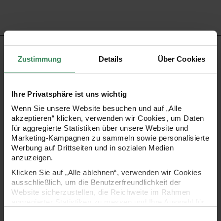
PRODUKTBESCHREIBUNG
Zustimmung
Details
Über Cookies
Das Wachsdekor Schleife klein ist ein fertig verarbeitetes
Element zur Verzierung von Kerzen. Es wird mittels
Ihre Privatsphäre ist uns wichtig
Handwärme angebracht und direkt auf der
Wenn Sie unsere Website besuchen und auf „Alle
akzeptieren“ klicken, verwenden wir Cookies, um Daten
Kerzenoberfläche fixiert. Das Dekor ermöglicht eine
für aggregierte Statistiken über unsere Website und
saubere und gezielte Gestaltung ohne zusätzliches
Marketing-Kampagnen zu sammeln sowie personalisierte
Werbung auf Drittseiten und in sozialen Medien
Werkzeug.
anzuzeigen.
Klicken Sie auf „Alle ablehnen“, verwenden wir Cookies
ausschließlich, um die Benutzerfreundlichkeit der
Website sicherzustellen, die Reichweite im Rahmen
- Motiv: Schleife
aggregierter Statistiken zu messen und Ihre Auswahl für
zukünftige Besuche zu speichern.
Einwilligungsauswahl
- Anbringung durch Handwärme