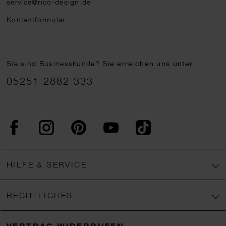
service@rico-design.de
Kontaktformular
Sie sind Businesskunde?
Sie erreichen uns unter
05251 2882 333
Facebook
Instagram
Pinterest
YouTube
TikTok
HILFE & SERVICE
RECHTLICHES
VERTRAG WIDERRUFEN