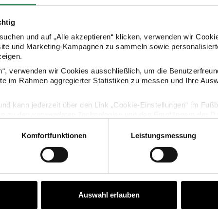
chtig
uchen und auf „Alle akzeptieren“ klicken, verwenden wir Cookie
site und Marketing-Kampagnen zu sammeln sowie personalisierte
zeigen.
en“, verwenden wir Cookies ausschließlich, um die Benutzerfreun
KAUFEMPFEHLUNG
ite im Rahmen aggregierter Statistiken zu messen und Ihre Aus
lig und kann jederzeit über den Link „Cookie-Einstellungen“ im Fuß
r Poetry Sticker Weihnachtsmarkt Cookies auf der Rolle
Paper Poetry Sticker Weihnacht
en zu den verwendeten Technologien und den Empfängern der Dat
Komfortfunktionen
Leistungsmessung
Vertrag widerrufen
Auswahl erlauben