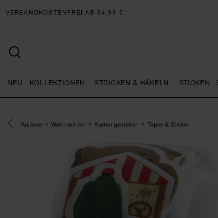
VERSANDKOSTENFREI AB 34,99 €
NEU
KOLLEKTIONEN
STRICKEN & HÄKELN
STICKEN
Neu general.openMenu
Kollektionen general.openMe
Stricken 
Eine Kategorie zurück navigieren
Anlässe
Weihnachten
Karten gestalten
Tapes & Sticker