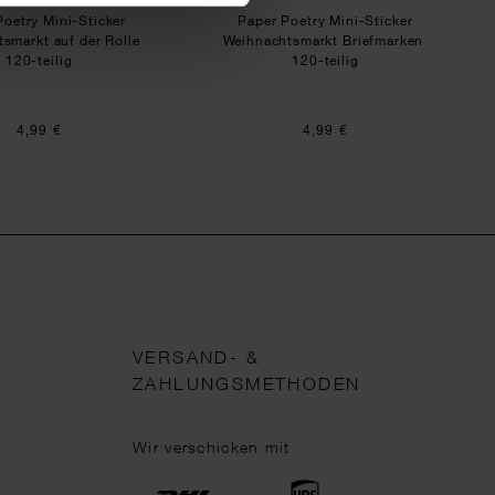
Poetry Mini-Sticker
Paper Poetry Mini-Sticker
smarkt auf der Rolle
Weihnachtsmarkt Briefmarken
120-teilig
120-teilig
4,99 €
4,99 €
VERSAND- &
ZAHLUNGSMETHODEN
Wir verschicken mit