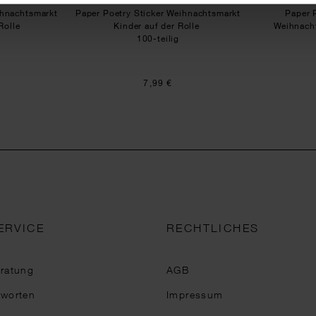
ihnachtsmarkt
Paper Poetry Sticker Weihnachtsmarkt
Paper 
 Rolle
Kinder auf der Rolle
Weihnacht
100-teilig
7,99 €
ERVICE
RECHTLICHES
eratung
AGB
tworten
Impressum