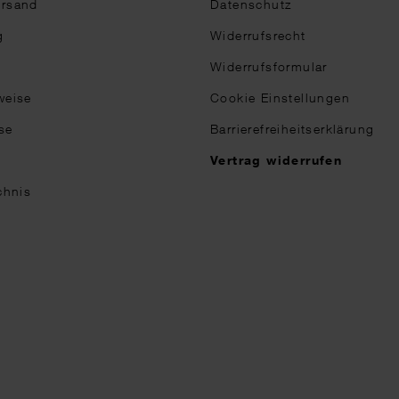
ersand
Datenschutz
g
Widerrufsrecht
Widerrufsformular
weise
Cookie Einstellungen
se
Barrierefreiheitserklärung
n
Vertrag widerrufen
chnis