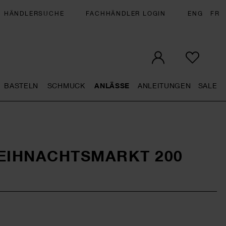
HÄNDLERSUCHE
FACHHÄNDLER LOGIN
ENG
FR
BASTELN
SCHMUCK
ANLÄSSE
ANLEITUNGEN
SALE
eral.openMenu
Künstlerbedarf general.openMenu
Basteln general.openMenu
Schmuck general.openMenu
Anlässe general.op
Anleit
S
EIHNACHTSMARKT 200