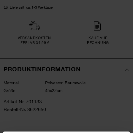
Lieferzeit: ca. 1-3 Werktage
VERSAND­KOSTEN­
KAUF AUF
FREI AB 34,99 €
RECHNUNG
PRODUKTINFORMATION
Material
Polyester, Baumwolle
Größe
45x22cm
Artikel-Nr.
701133
Bestell-Nr.
3622650