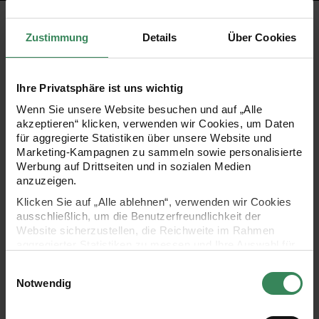
PRODUKTBESCHREIBUNG
Zustimmung
Details
Über Cookies
Dieser gestreifte Weihnachtssocken-Anhänger in Weiß und
Schwarz hat die ideale Größe, um ihn mit Leckereien oder
Ihre Privatsphäre ist uns wichtig
kleinen Geschenken zu befüllen. Dank der praktischen
Wenn Sie unsere Website besuchen und auf „Alle
akzeptieren“ klicken, verwenden wir Cookies, um Daten
Schlaufe lässt er sich mühelos im Wohnraum aufhängen
für aggregierte Statistiken über unsere Website und
und dekorieren.
Marketing-Kampagnen zu sammeln sowie personalisierte
Werbung auf Drittseiten und in sozialen Medien
anzuzeigen.
- gestreifter Weihnachtssocken-Anhänger zum Dekorieren
Klicken Sie auf „Alle ablehnen“, verwenden wir Cookies
ausschließlich, um die Benutzerfreundlichkeit der
- Farbe: Weiß-Schwarz
Website sicherzustellen, die Reichweite im Rahmen
aggregierter Statistiken zu messen und Ihre Auswahl für
- Größe: 45x22cm
zukünftige Besuche zu speichern.
Einwilligungsauswahl
Ihre Einwilligung ist freiwillig und kann jederzeit über den
Notwendig
- Inhalt: 1 Stück
Link „Cookie-Einstellungen“ im Fußbereich der Seite
widerrufen werden. Weitere Informationen zu den