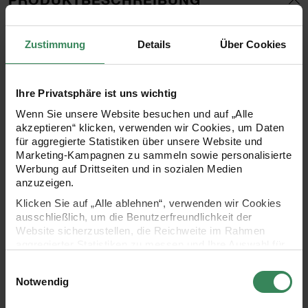
Dieser entzückende Filz-Aufhänger als Hase mit Vergiss-
Zustimmung
Details
Über Cookies
mein-nicht bringt den Charme des Frühlings in die eigenen
vier Wände! Dieses Deko-Element ist ein echter Hingucker
Ihre Privatsphäre ist uns wichtig
und sorgt mit seinem verspielten Design sofort für gute
Wenn Sie unsere Website besuchen und auf „Alle
Laune. Ob als fröhliche Osterdekoration, zum Anhängen an
akzeptieren“ klicken, verwenden wir Cookies, um Daten
Sträußen oder als liebevolles Geschenk für die Liebsten –
für aggregierte Statistiken über unsere Website und
Marketing-Kampagnen zu sammeln sowie personalisierte
der Filz-Hase bringt die Frühlingsstimmung nach Hause.
Werbung auf Drittseiten und in sozialen Medien
anzuzeigen.
Klicken Sie auf „Alle ablehnen“, verwenden wir Cookies
- ideal zum Dekorieren im Frühling
ausschließlich, um die Benutzerfreundlichkeit der
Website sicherzustellen, die Reichweite im Rahmen
- Größe:
7x9x15cm
aggregierter Statistiken zu messen und Ihre Auswahl für
zukünftige Besuche zu speichern.
Einwilligungsauswahl
- Material: Filz
Ihre Einwilligung ist freiwillig und kann jederzeit über den
Notwendig
Link „Cookie-Einstellungen“ im Fußbereich der Seite
- Inhalt: 1 Stück
widerrufen werden. Weitere Informationen zu den