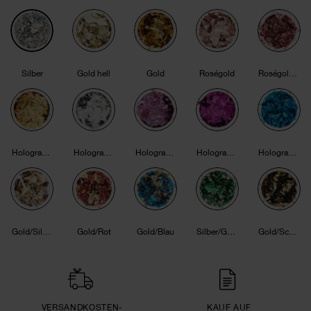
Silber
Gold hell
Gold
Roségold
Roségold dunkel
Holografisch Gold
Holografisch Silber
Holografisch Pink
Holografisch Pink Dunkel
Holografisch Cyan
Gold/Silber
Gold/Rot
Gold/Blau
Silber/Grün
Gold/Schwarz
VERSAND­KOSTEN­
KAUF AUF