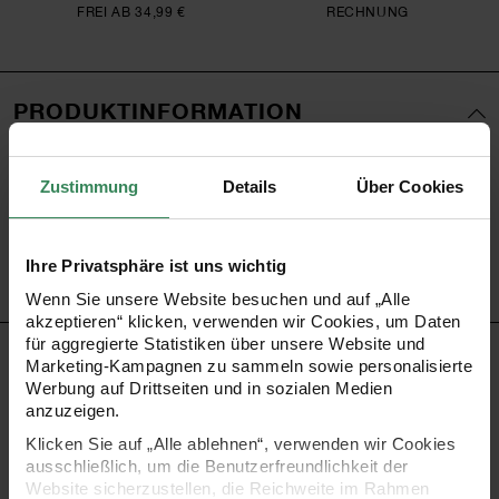
FREI AB 34,99 €
RECHNUNG
PRODUKTINFORMATION
Material
Messing
Zustimmung
Details
Über Cookies
Artikel-Nr.
500667
Bestell-Nr.
3593042
Ihre Privatsphäre ist uns wichtig
Wenn Sie unsere Website besuchen und auf „Alle
akzeptieren“ klicken, verwenden wir Cookies, um Daten
für aggregierte Statistiken über unsere Website und
PRODUKTBESCHREIBUNG
Marketing-Kampagnen zu sammeln sowie personalisierte
Werbung auf Drittseiten und in sozialen Medien
anzuzeigen.
Jetzt wird´s bunt! Gestalten Sie Ihre Resin- oder
Klicken Sie auf „Alle ablehnen“, verwenden wir Cookies
Epoxidharz-Arbeiten ganz individuell mithilfe farbintensiver
ausschließlich, um die Benutzerfreundlichkeit der
Blattmetalle. Wählen Sie dazu die gewünschten
Website sicherzustellen, die Reichweite im Rahmen