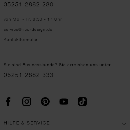
Telefonnummer
05251 2882 280
von Mo. - Fr. 8:30 - 17 Uhr
service@rico-design.de
Kontaktformular
Sie sind Businesskunde?
Sie erreichen uns unter
05251 2882 333
Facebook
Instagram
Pinterest
YouTube
TikTok
HILFE & SERVICE