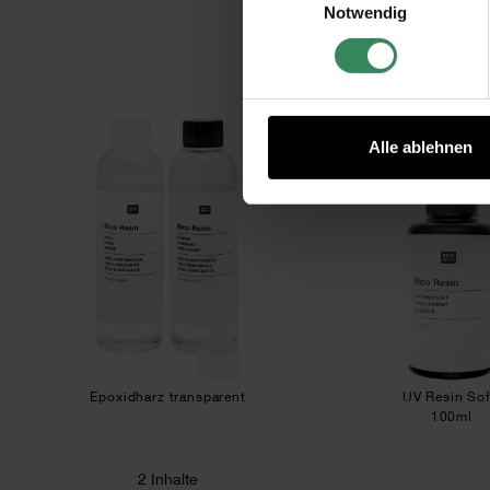
Notwendig
Impressum
Datenschutz
Epoxidharz transparent
UV R
Alle ablehnen
Epoxidharz transparent
UV Resin So
100ml
2 Inhalte