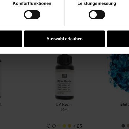
Komfortfunktionen
Leistungsmessung
Vertrag widerrufen
KAUFEMPFEHLUNG
esin Soft
UV Resin
Auswahl erlauben
ft
UV Resin
Blat
10ml
+ 25