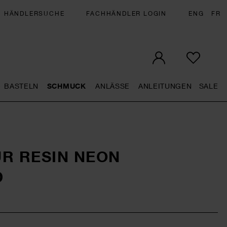
HÄNDLERSUCHE
FACHHÄNDLER LOGIN
ENG
FR
BASTELN
SCHMUCK
ANLÄSSE
ANLEITUNGEN
SALE
eral.openMenu
Künstlerbedarf general.openMenu
Basteln general.openMenu
Schmuck general.openMenu
Anlässe general.op
Anleit
S
R RESIN NEON
D