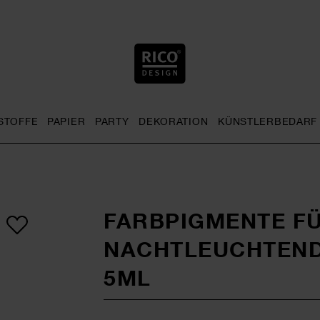
STOFFE
PAPIER
PARTY
DEKORATION
KÜNSTLERBEDARF
nu
& Häkeln general.openMenu
Sticken general.openMenu
Stoffe general.openMenu
Papier general.openMenu
Party general.openMenu
Dekoration gen
FARBPIGMENTE FÜ
NACHTLEUCHTEN
5ML