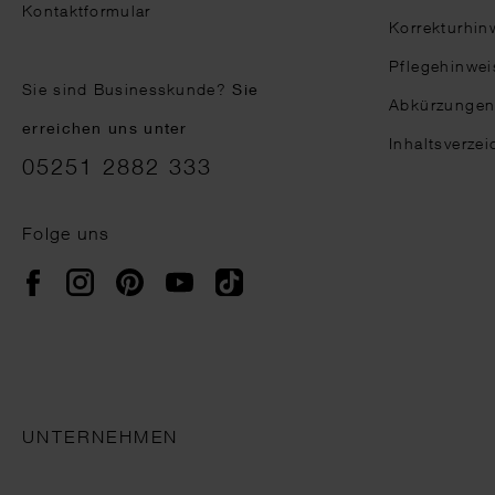
Kontaktformular
Korrekturhin
Pflegehinwei
Sie sind Businesskunde?
Sie
Abkürzunge
erreichen uns unter
Inhaltsverzei
05251 2882 333
Folge uns
Instagram
Pinterest
YouTube
TikTok
Facebook
UNTERNEHMEN