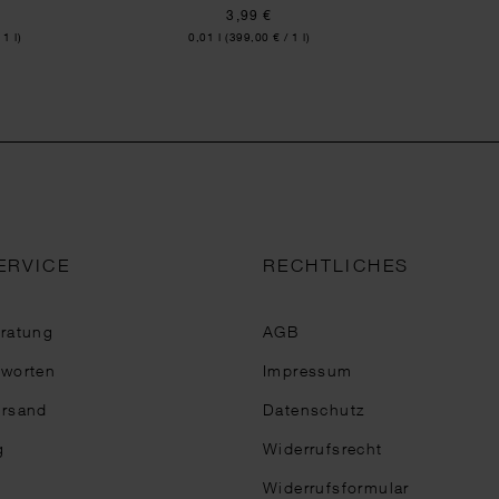
3,99 €
Inhalt:
 1 l)
0,01 l
(399,00 € / 1 l)
ERVICE
RECHTLICHES
eratung
AGB
tworten
Impressum
ersand
Datenschutz
g
Widerrufsrecht
Widerrufsformular