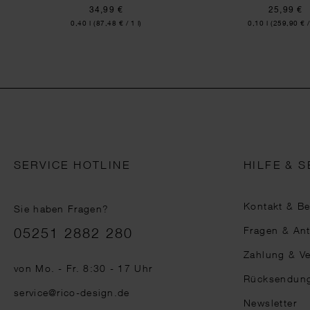
34,99 €
25,99 €
Inhalt:
Inhalt:
0,40 l
(87,48 € / 1 l)
0,10 l
(259,90 € /
SERVICE HOTLINE
HILFE & S
Kontakt & B
Sie haben Fragen?
Telefonnummer
Fragen & An
05251 2882 280
Zahlung & V
von Mo. - Fr. 8:30 - 17 Uhr
Rücksendun
service@rico-design.de
Newsletter