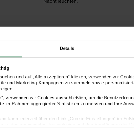
Nacht leuchten.
- Neon-Pigmente mit Leuchteffekt im Dun
- Geeignet für Epoxidharz, UV Resin Soft
Details
- Inhalt: 5ml
chtig
uchen und auf „Alle akzeptieren“ klicken, verwenden wir Cookie
site und Marketing-Kampagnen zu sammeln sowie personalisierte
HERSTELLER
zeigen.
en“, verwenden wir Cookies ausschließlich, um die Benutzerfreun
ite im Rahmen aggregierter Statistiken zu messen und Ihre Aus
lig und kann jederzeit über den Link „Cookie-Einstellungen“ im Fuß
en zu den verwendeten Technologien und den Empfängern der Dat