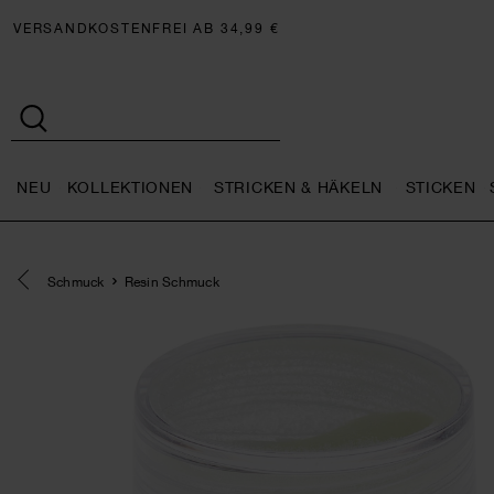
VERSANDKOSTENFREI AB 34,99 €
NEU
KOLLEKTIONEN
STRICKEN & HÄKELN
STICKEN
Neu general.openMenu
Kollektionen general.openMe
Stricken 
Eine Kategorie zurück navigieren
Schmuck
Resin Schmuck