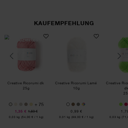
KAUFEMPFEHLUNG
 Ricorumi 3mm 15cm
Creative Ricorumi dk
Creative Ricorumi Lamé
Creative Ricorumi dk
Creative Ricorumi Lamé
Creative Ri
25g
10g
d
25
+ 75
1,35 €
1,69 €
0,99 €
1,7
Inhalt:
Inhalt:
Inhalt:
0,03 kg
(54,00 € / 1 kg)
0,01 kg
(99,00 € / 1 kg)
0,03 kg
(71,