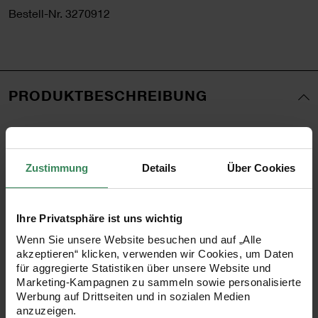
Bestell-Nr.
3270912
PRODUKTBESCHREIBUNG
Amigurumi-Figuren sind der Häkeltrend schlechthin! Das
Ricorumi-Sortiment versammelt alles, was man zum
Zustimmung
Details
Über Cookies
Häkeln der süßen Figuren benötigt. Das Garn Creative
Ricorumi Spray dk wurde speziell für das Häkeln der
niedlichen Figuren entwickelt. Die Spray-Farben lassen
Ihre Privatsphäre ist uns wichtig
sich perfekt mit den Standardfarben kombinieren. Die
Wenn Sie unsere Website besuchen und auf „Alle
akzeptieren“ klicken, verwenden wir Cookies, um Daten
kleinen 25g-Knäule sehen nicht nur supersüß aus, sondern
für aggregierte Statistiken über unsere Website und
haben auch genau die richtige handliche Größe für das
Marketing-Kampagnen zu sammeln sowie personalisierte
Werbung auf Drittseiten und in sozialen Medien
Häkeln der beliebten Figuren.
anzuzeigen.