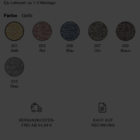
Lieferzeit: ca. 1-3 Werktage
Farbe
Gelb
001
003
006
007
009
Gelb
Rot
Blau
Oliv
Braun
010
Grau
VERSAND­KOSTEN­
KAUF AUF
FREI AB 34,99 €
RECHNUNG