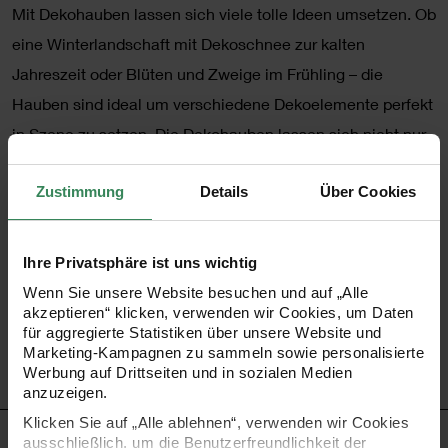
Mit Dekohauben lassen sich viele tolle Ideen umsetzen. Ob
eine Winterlandschaft mit Dekoschnee zur kalten
Jahreszeit oder Blüten und Zweige im Frühling – die
Hauben sind ideal um verschiedene Dekoelemente perfekt
in Szene zu setzen. Die Dekohauben lassen sich nicht nur
auf dem Tisch, im Regal oder auf der Fensterbank
Zustimmung
Details
Über Cookies
dekorieren, sondern können auch durch den integrierten
Haken im Handumdrehen hängend angebracht werden.
Fixieren Sie die Haube dazu nach dem Dekorieren einfach
Ihre Privatsphäre ist uns wichtig
mit Bastel- oder Heißkleber am Sockel.
Wenn Sie unsere Website besuchen und auf „Alle
akzeptieren“ klicken, verwenden wir Cookies, um Daten
für aggregierte Statistiken über unsere Website und
•
Material: Dekohaube aus Acryl, Sockel aus MDF
Marketing-Kampagnen zu sammeln sowie personalisierte
Werbung auf Drittseiten und in sozialen Medien
•
Maße: 7 x 13,5 cm (Gr. M)
anzuzeigen.
Klicken Sie auf „Alle ablehnen“, verwenden wir Cookies
HERSTELLER
ausschließlich, um die Benutzerfreundlichkeit der