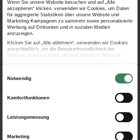
Wenn Sie unsere Website besuchen und auf „Alle
Patisserie-Sortiment.
akzeptieren“ klicken, verwenden wir Cookies, um Daten
für aggregierte Statistiken über unsere Website und
Marketing-Kampagnen zu sammeln sowie personalisierte
•
Eisbecher für Geburtstage, Sommerpartys und mehr
Werbung auf Drittseiten und in sozialen Medien
anzuzeigen.
•
für den einmaligen Gebrauch, mit Kunststoff-Löffel
Klicken Sie auf „Alle ablehnen“, verwenden wir Cookies
•
Maße: 6x8,5 cm, Volumen: 200 ml
ausschließlich, um die Benutzerfreundlichkeit der
•
Inhalt: 10 Stück
Website sicherzustellen, die Reichweite im Rahmen
aggregierter Statistiken zu messen und Ihre Auswahl für
zukünftige Besuche zu speichern.
Einwilligungsauswahl
HERSTELLER
Ihre Einwilligung ist freiwillig und kann jederzeit über den
Notwendig
Link „Cookie-Einstellungen“ im Fußbereich der Seite
widerrufen werden. Weitere Informationen zu den
verwendeten Technologien und den Empfängern der
Komfortfunktionen
Daten finden Sie in unserer Datenschutzerklärung.
KAUFEMPFEHLUNG
Impressum
Datenschutz
Vertrag widerrufen
 bunt 250ml 8 Stück
Pappteller bunt 25cm 8 Stück
Pappteller Sonne 25cm 8
Leistungsmessung
Marketing