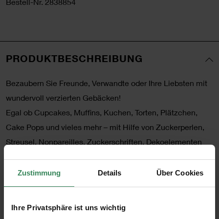
Bestell-Nr.
2838854
PRODUKTBESCHREIBUNG
Bezaubern Sie Freunde, Verwandte oder Ihre Liebsten mit
wundervoll verzierten Gebäcken!
Egal ob Cupcakes, Muffins, Kuchen, Torten, Plätzchen,
Cake Pops und vieles mehr – mit Hilfe von Zuckerperlen,
Streusel, Nonpareilles, Zuckerschriften, Dekoelementen
und dem passenden Backsortiment gelingen Ihnen die
tollsten Leckereien!
Zustimmung
Details
Über Cookies
Und mit den passenden Servierhauben und Etageren
können Sie Ihre Kunstwerke auch gleich liebevoll
Ihre Privatsphäre ist uns wichtig
arrangieren. All diese Sachen finden Sie in unserem neuen