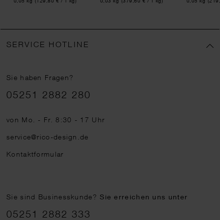
0,05 kg
(129,80 € / 1 kg)
0,03 kg
(379,60 € / 1 kg)
0,05 kg
(219,
SERVICE HOTLINE
Sie haben Fragen?
Telefonnummer
05251 2882 280
von Mo. - Fr. 8:30 - 17 Uhr
service@rico-design.de
Kontaktformular
Sie sind Businesskunde?
Sie erreichen uns unter
05251 2882 333