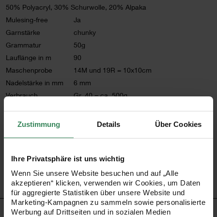
50% Polyacryl, 30% Schurwolle, 20% Alpaka
Mulesing-free
Ja
Garnstärke
chunky
Grammatur
50g
Lauflänge in m
90
Maschenprobe
14M und 19R = 10x10cm
Nadelstärke in mm
6 mm
Verbrauch
Gr. 40 = ca. 500g
Pflegehinweise
Zustimmung
Details
Über Cookies
Mehr Informationen zu Pflegehinweisen
Artikel-Nr.
383159.001
Bestell-Nr.
3166222
Ihre Privatsphäre ist uns wichtig
Wenn Sie unsere Website besuchen und auf „Alle
akzeptieren“ klicken, verwenden wir Cookies, um Daten
für aggregierte Statistiken über unsere Website und
Marketing-Kampagnen zu sammeln sowie personalisierte
Werbung auf Drittseiten und in sozialen Medien
PRODUKTBESCHREIBUNG