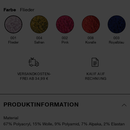
Farbe
Flieder
001
004
002
008
003
Flieder
Safran
Pink
Koralle
Royalblau
VERSAND­KOSTEN­
KAUF AUF
FREI AB 34,99 €
RECHNUNG
PRODUKTINFORMATION
Material
67% Polyacryl, 15% Wolle, 9% Polyamid, 7% Alpaka, 2% Elastan