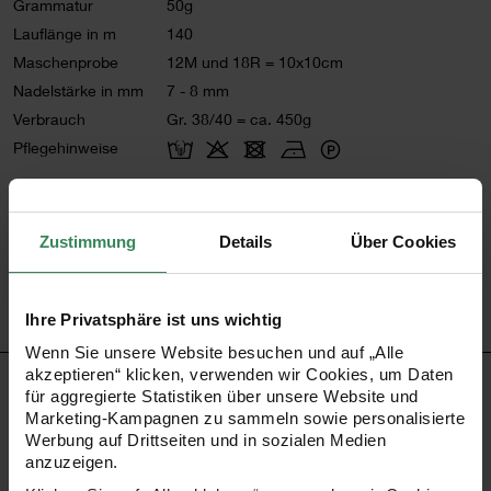
Grammatur
50g
Lauflänge in m
140
Maschenprobe
12M und 18R = 10x10cm
Nadelstärke in mm
7 - 8 mm
Verbrauch
Gr. 38/40 = ca. 450g
Pflegehinweise
Mehr Informationen zu Pflegehinweisen
Artikel-Nr.
383147.001
Zustimmung
Details
Über Cookies
Bestell-Nr.
2856438
Ihre Privatsphäre ist uns wichtig
Wenn Sie unsere Website besuchen und auf „Alle
akzeptieren“ klicken, verwenden wir Cookies, um Daten
PRODUKTBESCHREIBUNG
für aggregierte Statistiken über unsere Website und
Marketing-Kampagnen zu sammeln sowie personalisierte
Werbung auf Drittseiten und in sozialen Medien
Fashion Bouclé ist ein superweiches Mischgarn mit Alpaka
anzuzeigen.
und Elastan. Die feinen Bouclé Schlingen sind