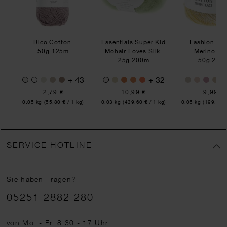
Rico Cotton
Essentials Super Kid
Fashion Co
50g 125m
Mohair Loves Silk
Merino La
25g 200m
50g 290
2
+ 43
+ 32
2,79 €
10,99 €
9,99 €
Inhalt:
Inhalt:
Inhalt:
kg)
0,05 kg
(55,80 € / 1 kg)
0,03 kg
(439,60 € / 1 kg)
0,05 kg
(199,80 €
SERVICE HOTLINE
Sie haben Fragen?
Telefonnummer
05251 2882 280
von Mo. - Fr. 8:30 - 17 Uhr