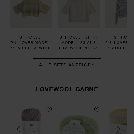
RT
STRICKSET
STRICKSET SHIRT
STRICKS
S
PULLOVER MODELL
MODELL 33 AUS
PULLOVER M
22
19 AUS LOVEWOOL
LOVEWOOL NO. 22
32 AUS LOV
NO. 22
NO. 22
ALLE SETS ANZEIGEN
LOVEWOOL GARNE
e Make It Perlchen
Rico Cotton
Essentials Super Kid Moha
Fas