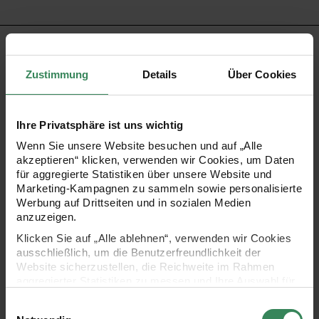
PRODUKTBESCHREIBUNG
Zustimmung
Details
Über Cookies
Diese Filzstreu-Schleifen bringen einen Hauch von
Eleganz in jedes Zuhause. Jedes Element besteht aus
Ihre Privatsphäre ist uns wichtig
hochwertigem Filz und ist mit liebevollen Details verziert.
Wenn Sie unsere Website besuchen und auf „Alle
Verwenden Sie diese Streuteile nicht nur zur
akzeptieren“ klicken, verwenden wir Cookies, um Daten
Tischdekoration, sondern auch als stilvolle Akzente auf
für aggregierte Statistiken über unsere Website und
Marketing-Kampagnen zu sammeln sowie personalisierte
Geschenkverpackungen oder für kreative
Werbung auf Drittseiten und in sozialen Medien
Weihnachtsbasteleien. Egal, wie Sie sie einsetzen, sie
anzuzeigen.
verleihen Ihren Projekten eine besondere Note.
Klicken Sie auf „Alle ablehnen“, verwenden wir Cookies
ausschließlich, um die Benutzerfreundlichkeit der
Website sicherzustellen, die Reichweite im Rahmen
aggregierter Statistiken zu messen und Ihre Auswahl für
- ideal für eine festliche Deko
zukünftige Besuche zu speichern.
Einwilligungsauswahl
Ihre Einwilligung ist freiwillig und kann jederzeit über den