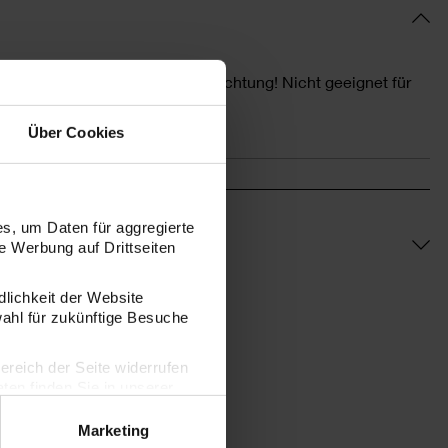
packung bitte aufbewahren. Achtung! Nicht geeignet für
nteile!
Über Cookies
s, um Daten für aggregierte
 Werbung auf Drittseiten
dlichkeit der Website
wahl für zukünftige Besuche
bereich der Seite widerrufen
en finden Sie in unserer
Marketing