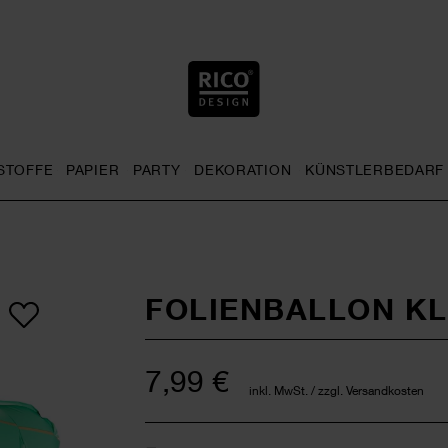
STOFFE
PAPIER
PARTY
DEKORATION
KÜNSTLERBEDARF
nu
& Häkeln general.openMenu
Sticken general.openMenu
Stoffe general.openMenu
Papier general.openMenu
Party general.openMenu
Dekoration gen
FOLIENBALLON KL
7,99 €
inkl. MwSt. / zzgl. Versandkosten