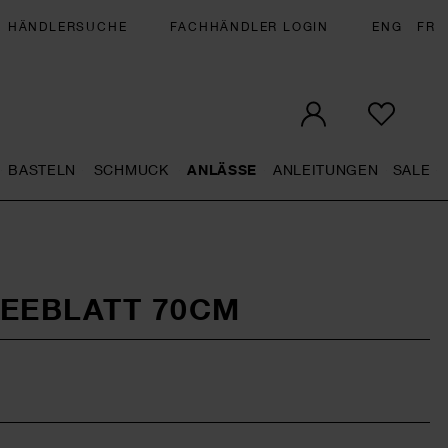
HÄNDLERSUCHE
FACHHÄNDLER LOGIN
ENG
FR
BASTELN
SCHMUCK
ANLÄSSE
ANLEITUNGEN
SALE
eral.openMenu
Künstlerbedarf general.openMenu
Basteln general.openMenu
Schmuck general.openMenu
Anlässe general.op
Anleit
S
EEBLATT 70CM