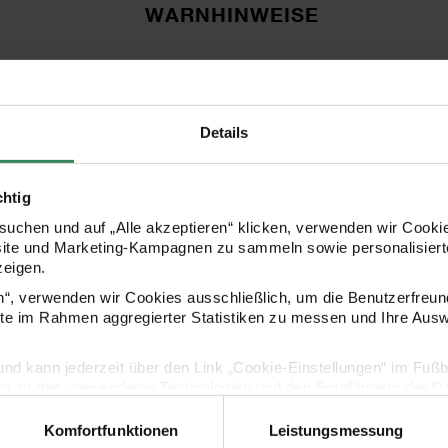
WARNHINWEISE
Zum Aufblasen eine Pumpe verwenden. Ver
Kinder unter 3 Jahren. Verschluckbare Klei
Details
chtig
uchen und auf „Alle akzeptieren“ klicken, verwenden wir Cookie
HERSTELLER
site und Marketing-Kampagnen zu sammeln sowie personalisierte
zeigen.
en“, verwenden wir Cookies ausschließlich, um die Benutzerfreun
ite im Rahmen aggregierter Statistiken zu messen und Ihre Aus
lig und kann jederzeit über den Link „Cookie-Einstellungen“ im Fuß
en zu den verwendeten Technologien und den Empfängern der Dat
Komfortfunktionen
Leistungsmessung
Vertrag widerrufen
KAUFEMPFEHLUNG