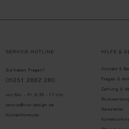
SERVICE HOTLINE
HILFE & S
Kontakt & B
Sie haben Fragen?
Telefonnummer
Fragen & An
05251 2882 280
Zahlung & V
von Mo. - Fr. 8:30 - 17 Uhr
Rücksendun
service@rico-design.de
Newsletter
Kontaktformular
Korrekturhin