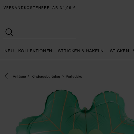
VERSANDKOSTENFREI AB 34,99 €
NEU
KOLLEKTIONEN
STRICKEN & HÄKELN
STICKEN
Neu general.openMenu
Kollektionen general.openMe
Stricken 
Eine Kategorie zurück navigieren
Anlässe
Kindergeburtstag
Partydeko