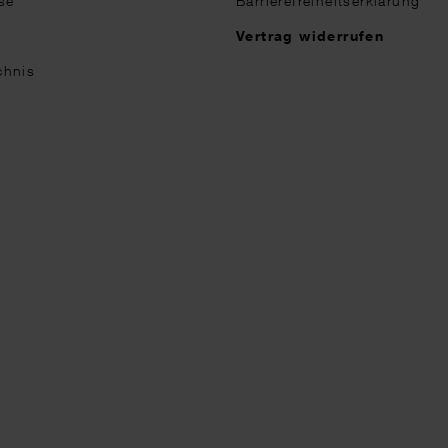
se
Barrierefreiheitserklärung
n
Vertrag widerrufen
chnis