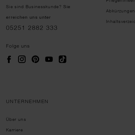
Pflegehinwei
Sie sind Businesskunde?
Sie
Abkürzunge
erreichen uns unter
Inhaltsverzei
05251 2882 333
Folge uns
Instagram
Pinterest
YouTube
TikTok
Facebook
UNTERNEHMEN
Über uns
Karriere