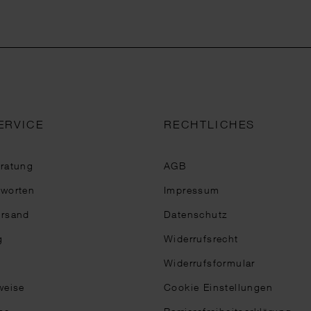
ERVICE
RECHTLICHES
eratung
AGB
tworten
Impressum
ersand
Datenschutz
g
Widerrufsrecht
Widerrufsformular
weise
Cookie Einstellungen