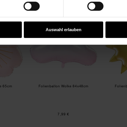
enballon Blume 65cm
Folienballon Wolke 84x48cm
Auswahl erlauben
me 65cm
Folienballon Wolke 84x48cm
Folien
7,99 €