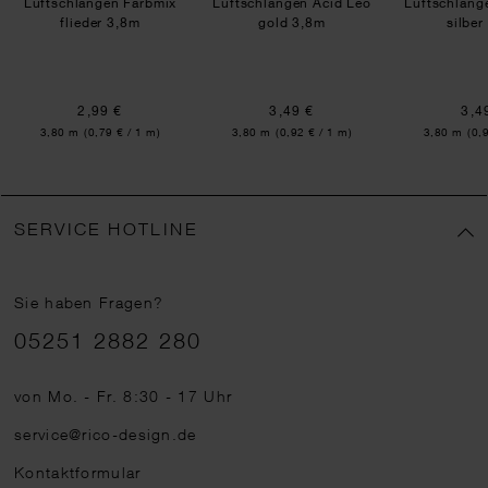
Luftschlangen Farbmix
Luftschlangen Acid Leo
Luftschlang
flieder 3,8m
gold 3,8m
silber
2,99 €
3,49 €
3,4
Inhalt:
Inhalt:
Inhalt:
3,80 m
(0,79 € / 1 m)
3,80 m
(0,92 € / 1 m)
3,80 m
(0,
SERVICE HOTLINE
Sie haben Fragen?
Telefonnummer
05251 2882 280
von Mo. - Fr. 8:30 - 17 Uhr
service@rico-design.de
Kontaktformular