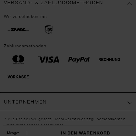
VERSAND- & ZAHLUNGSMETHODEN
Wir verschicken mit
Zahlungsmethoden
UNTERNEHMEN
* Alle Preise inkl. gesetzl. Mehrwertsteuer zzgl.
Versandkosten
,
wenn nicht anders beschrieben.
** Jede:r Abonnent:in erhält bei erstmaliger Anmeldung für unseren
IN DEN WARENKORB
Menge: