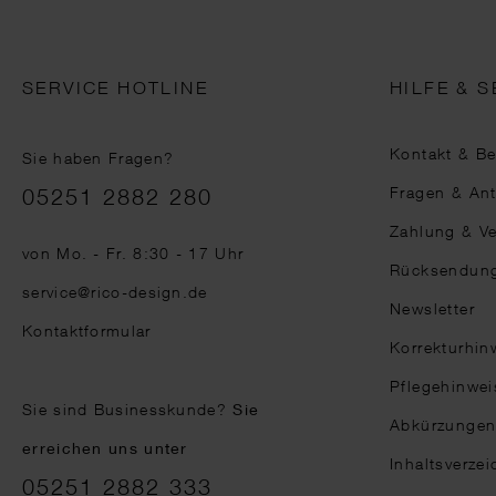
SERVICE HOTLINE
HILFE & S
Kontakt & B
Sie haben Fragen?
Telefonnummer
Fragen & An
05251 2882 280
Zahlung & V
von Mo. - Fr. 8:30 - 17 Uhr
Rücksendun
service@rico-design.de
Newsletter
Kontaktformular
Korrekturhin
Pflegehinwei
Sie sind Businesskunde?
Sie
Abkürzunge
erreichen uns unter
Inhaltsverzei
05251 2882 333