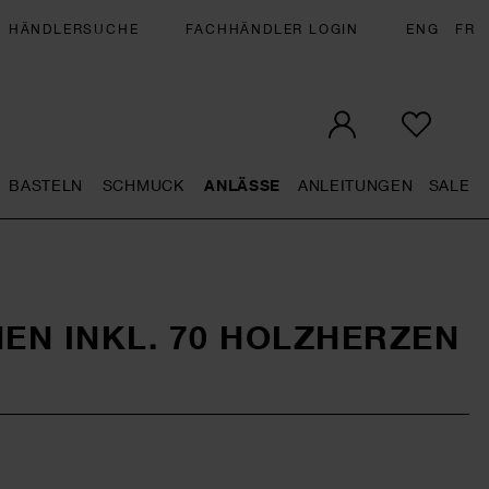
HÄNDLERSUCHE
FACHHÄNDLER LOGIN
ENG
FR
BASTELN
SCHMUCK
ANLÄSSE
ANLEITUNGEN
SALE
eral.openMenu
Künstlerbedarf general.openMenu
Basteln general.openMenu
Schmuck general.openMenu
Anlässe general.op
Anleit
S
N INKL. 70 HOLZHERZEN