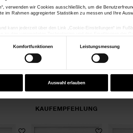
- Größe: 30 x 40 cm, Bildfach: 73 x 105 m
en“, verwenden wir Cookies ausschließlich, um die Benutzerfreun
ite im Rahmen aggregierter Statistiken zu messen und Ihre Aus
- in zwei Farben erhältlich
lig und kann jederzeit über den Link „Cookie-Einstellungen“ im Fuß
en zu den verwendeten Technologien und den Empfängern der Dat
HERSTELLER
Komfortfunktionen
Leistungsmessung
Vertrag widerrufen
Auswahl erlauben
KAUFEMPFEHLUNG
ebuch Rahmen
Gästebuch Rahmen