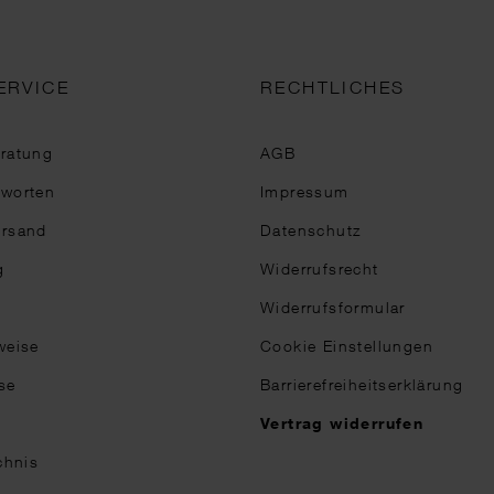
ERVICE
RECHTLICHES
eratung
AGB
tworten
Impressum
ersand
Datenschutz
g
Widerrufsrecht
Widerrufsformular
weise
Cookie Einstellungen
se
Barrierefreiheitserklärung
n
Vertrag widerrufen
chnis