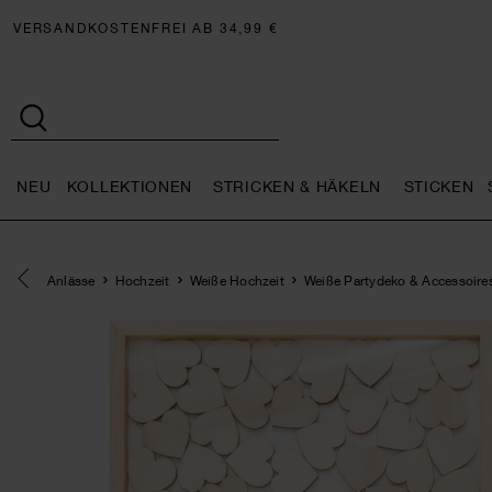
VERSANDKOSTENFREI AB 34,99 €
NEU
KOLLEKTIONEN
STRICKEN & HÄKELN
STICKEN
Neu general.openMenu
Kollektionen general.openMe
Stricken 
Eine Kategorie zurück navigieren
Anlässe
Hochzeit
Weiße Hochzeit
Weiße Partydeko & Accessoire