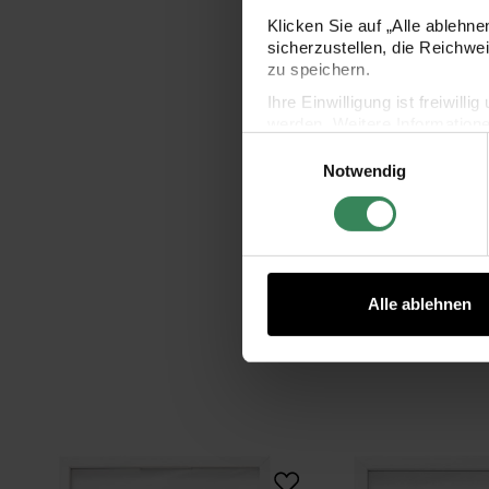
Klicken Sie auf „Alle ablehn
sicherzustellen, die Reichwe
zu speichern.
Ihre Einwilligung ist freiwil
werden. Weitere Information
Einwilligungsauswahl
Datenschutzerklärung.
Notwendig
Impressum
Datenschutz
Alle ablehnen
ein weiß 50x19mm 20 Stück
Gästebuch Rahmen
Gäst