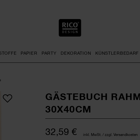
STOFFE
PAPIER
PARTY
DEKORATION
KÜNSTLERBEDARF
nu
& Häkeln general.openMenu
Sticken general.openMenu
Stoffe general.openMenu
Papier general.openMenu
Party general.openMenu
Dekoration gen
s
GÄSTEBUCH RAHME
30X40CM
32,59 €
inkl. MwSt. / zzgl. Versandkosten