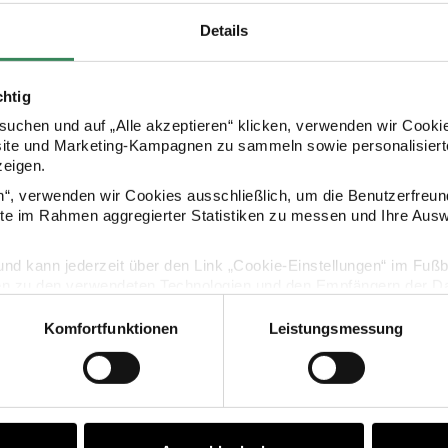
Details
chtig
uchen und auf „Alle akzeptieren“ klicken, verwenden wir Cookie
site und Marketing-Kampagnen zu sammeln sowie personalisierte
zeigen.
en“, verwenden wir Cookies ausschließlich, um die Benutzerfreun
ite im Rahmen aggregierter Statistiken zu messen und Ihre Aus
KOSTENLOSE ANLEITUNGEN
lig und kann jederzeit über den Link „Cookie-Einstellungen“ im Fuß
en zu den verwendeten Technologien und den Empfängern der Dat
Komfortfunktionen
Leistungsmessung
Vertrag widerrufen