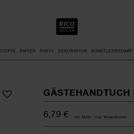
STOFFE
PAPIER
PARTY
DEKORATION
KÜNSTLERBEDARF
nu
& Häkeln general.openMenu
Sticken general.openMenu
Stoffe general.openMenu
Papier general.openMenu
Party general.openMenu
Dekoration gen
GÄSTEHANDTUCH 
6,79 €
inkl. MwSt. / zzgl. Versandkosten