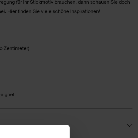
egung für Ihr Stickmotiv brauchen, dann schauen Sie doch
i. Hier finden Sie viele schöne Inspirationen!
o Zentimeter)
eeignet