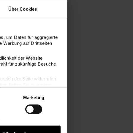
Über Cookies
s, um Daten für aggregierte
 Werbung auf Drittseiten
dlichkeit der Website
wahl für zukünftige Besuche
bereich der Seite widerrufen
en finden Sie in unserer
Marketing