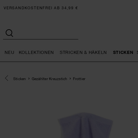
VERSANDKOSTENFREI AB 34,99 €
NEU
KOLLEKTIONEN
STRICKEN & HÄKELN
STICKEN
Neu general.openMenu
Kollektionen general.openMe
Stricken 
Eine Kategorie zurück navigieren
Sticken
Gezählter Kreuzstich
Frottier