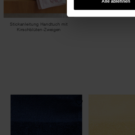
Alle ablehnen
Stickanleitung Handtuch mit
Kirschblüten-Zweigen
Waschlappen 30x30cm
Was