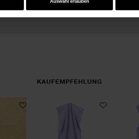
Auswahl erlauben
KAUFEMPFEHLUNG
chhandschuh 15x21cm
Handtuch 50x100cm