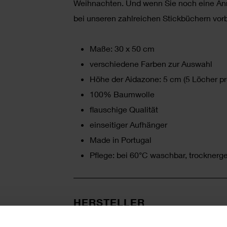
Weihnachten. Und wenn Sie noch eine Anr
bei unseren zahlreichen Stickbüchern vorbe
Maße: 30 x 50 cm
verschiedene Farben zur Auswahl
Höhe der Aidazone: 5 cm (5 Löcher pr
100% Baumwolle
flauschige Qualität
einseitiger Aufhänger
Made in Portugal
Pflege: bei 60°C waschbar, trocknerg
HERSTELLER