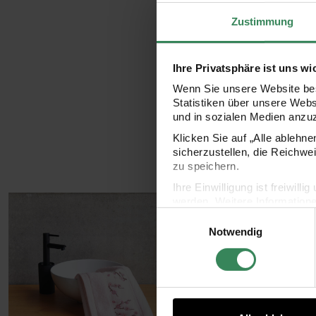
Zustimmung
Ihre Privatsphäre ist uns wi
Wenn Sie unsere Website bes
Statistiken über unsere Web
und in sozialen Medien anzu
Klicken Sie auf „Alle ablehn
sicherzustellen, die Reichwe
zu speichern.
Ihre Einwilligung ist freiwil
werden. Weitere Information
Einwilligungsauswahl
Datenschutzerklärung.
Notwendig
Impressum
Datenschutz