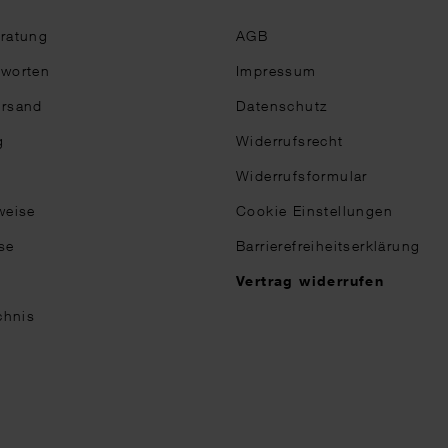
eratung
AGB
tworten
Impressum
ersand
Datenschutz
g
Widerrufsrecht
Widerrufsformular
weise
Cookie Einstellungen
se
Barrierefreiheitserklärung
n
Vertrag widerrufen
chnis