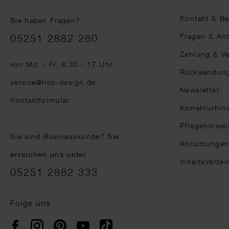
Kontakt & B
Sie haben Fragen?
Telefonnummer
Fragen & An
05251 2882 280
Zahlung & V
von Mo. - Fr. 8:30 - 17 Uhr
Rücksendun
service@rico-design.de
Newsletter
Kontaktformular
Korrekturhin
Pflegehinwei
Sie sind Businesskunde?
Sie
Abkürzunge
erreichen uns unter
Inhaltsverzei
05251 2882 333
Folge uns
Instagram
Pinterest
YouTube
TikTok
Facebook