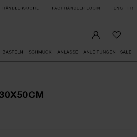
HÄNDLERSUCHE
FACHHÄNDLER LOGIN
ENG
FR
BASTELN
SCHMUCK
ANLÄSSE
ANLEITUNGEN
SALE
eral.openMenu
Künstlerbedarf general.openMenu
Basteln general.openMenu
Schmuck general.openMenu
Anlässe general.op
Anleit
S
30X50CM