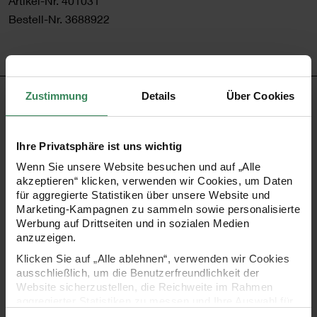
Artikel-Nr.
401031
Bestell-Nr.
3688922
Zustimmung
Details
Über Cookies
PRODUKTBESCHREIBUNG
Das unifarbene Geschenkpapier aus der überzeugt durch
Ihre Privatsphäre ist uns wichtig
seine schlichte Eleganz und Vielseitigkeit. Mit einer Größe
Wenn Sie unsere Website besuchen und auf „Alle
von 200 x 70 cm und einer Grammatur von 80 g/m² bietet
akzeptieren“ klicken, verwenden wir Cookies, um Daten
für aggregierte Statistiken über unsere Website und
es ausreichend Material für stilvolle und hochwertige
Marketing-Kampagnen zu sammeln sowie personalisierte
Geschenkverpackungen. Der edle Lackeffekt verleiht dem
Werbung auf Drittseiten und in sozialen Medien
anzuzeigen.
Papier eine glatte, glänzende Oberfläche, die jedem
Klicken Sie auf „Alle ablehnen“, verwenden wir Cookies
Geschenk eine besondere Note verleiht. Dank seiner
ausschließlich, um die Benutzerfreundlichkeit der
stabilen Qualität eignet es sich perfekt für unterschiedliche
Website sicherzustellen, die Reichweite im Rahmen
aggregierter Statistiken zu messen und Ihre Auswahl für
Verpackungstechniken und kreative Gestaltungen.
zukünftige Besuche zu speichern.