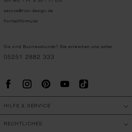
von Mo. - Fr. 8:30 - 17 Uhr
service@rico-design.de
Kontaktformular
Sie sind Businesskunde?
Sie erreichen uns unter
05251 2882 333
Facebook
Instagram
Pinterest
YouTube
TikTok
HILFE & SERVICE
RECHTLICHES