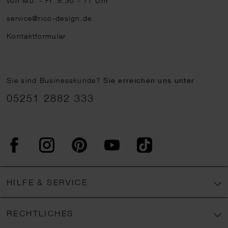
von Mo. - Fr. 8:30 - 17 Uhr
service@rico-design.de
Kontaktformular
Sie sind Businesskunde?
Sie erreichen uns unter
05251 2882 333
Facebook
Instagram
Pinterest
YouTube
TikTok
HILFE & SERVICE
RECHTLICHES