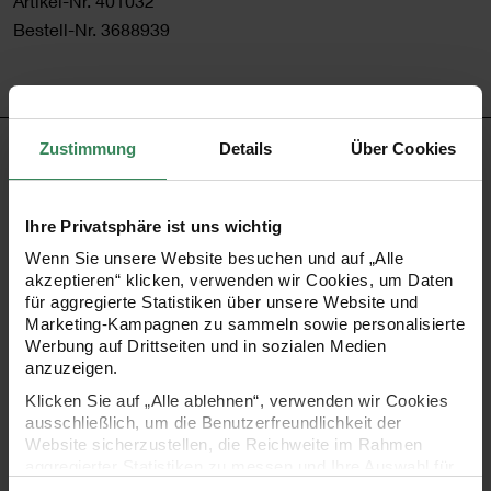
Artikel-Nr.
401032
Bestell-Nr.
3688939
Zustimmung
Details
Über Cookies
PRODUKTBESCHREIBUNG
Das unifarbene Geschenkpapier aus der überzeugt durch
Ihre Privatsphäre ist uns wichtig
seine schlichte Eleganz und Vielseitigkeit. Mit einer Größe
Wenn Sie unsere Website besuchen und auf „Alle
von 200 x 70 cm und einer Grammatur von 80 g/m² bietet
akzeptieren“ klicken, verwenden wir Cookies, um Daten
für aggregierte Statistiken über unsere Website und
es ausreichend Material für stilvolle und hochwertige
Marketing-Kampagnen zu sammeln sowie personalisierte
Geschenkverpackungen. Der edle Lackeffekt verleiht dem
Werbung auf Drittseiten und in sozialen Medien
anzuzeigen.
Papier eine glatte, glänzende Oberfläche, die jedem
Klicken Sie auf „Alle ablehnen“, verwenden wir Cookies
Geschenk eine besondere Note verleiht. Dank seiner
ausschließlich, um die Benutzerfreundlichkeit der
stabilen Qualität eignet es sich perfekt für unterschiedliche
Website sicherzustellen, die Reichweite im Rahmen
aggregierter Statistiken zu messen und Ihre Auswahl für
Verpackungstechniken und kreative Gestaltungen.
zukünftige Besuche zu speichern.