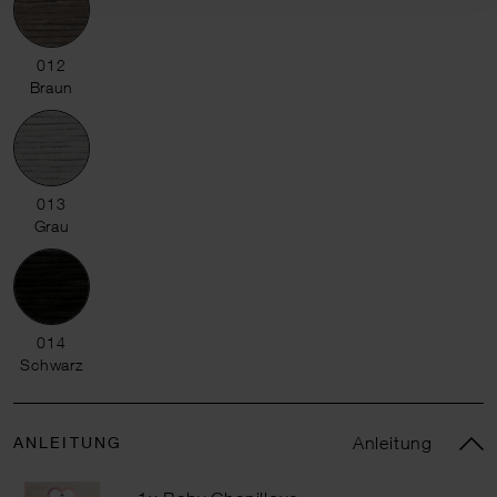
012 Braun
012
Braun
013 Grau
013
Grau
014 Schwarz
014
Schwarz
ANLEITUNG
Anleitung