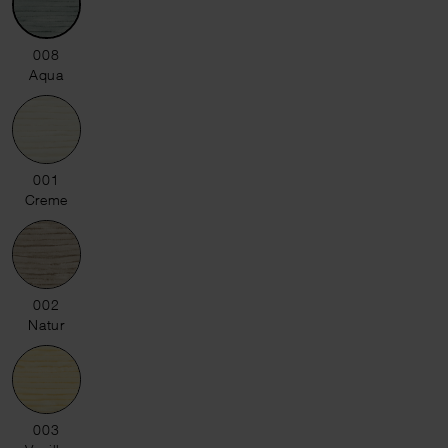
008 Aqua
008
Aqua
001 Creme
001
Creme
002 Natur
002
Natur
003 Vanille
003