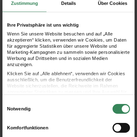
Zustimmung
Details
Über Cookies
024 Oliv
Ihre Privatsphäre ist uns wichtig
024
Oliv
Wenn Sie unsere Website besuchen und auf „Alle
akzeptieren“ klicken, verwenden wir Cookies, um Daten
für aggregierte Statistiken über unsere Website und
Marketing-Kampagnen zu sammeln sowie personalisierte
Werbung auf Drittseiten und in sozialen Medien
021 Grün
021
anzuzeigen.
Grün
Klicken Sie auf „Alle ablehnen“, verwenden wir Cookies
ausschließlich, um die Benutzerfreundlichkeit der
Website sicherzustellen, die Reichweite im Rahmen
aggregierter Statistiken zu messen und Ihre Auswahl für
zukünftige Besuche zu speichern.
025 Tanne
025
Einwilligungsauswahl
Ihre Einwilligung ist freiwillig und kann jederzeit über den
Tanne
Notwendig
Link „Cookie-Einstellungen“ im Fußbereich der Seite
widerrufen werden. Weitere Informationen zu den
verwendeten Technologien und den Empfängern der
Komfortfunktionen
Daten finden Sie in unserer Datenschutzerklärung.