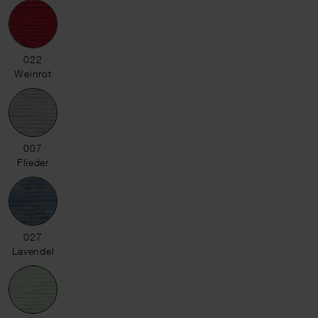
022 Weinrot
022
Weinrot
007 Flieder
007
Flieder
027 Lavendel
027
Lavendel