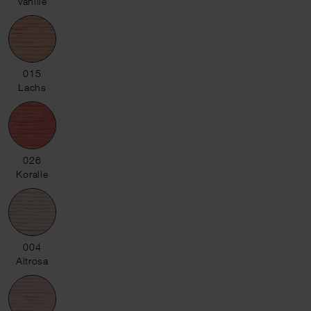
Vanille
015 Lachs
015
Lachs
026 Koralle
026
Koralle
004 Altrosa
004
Altrosa