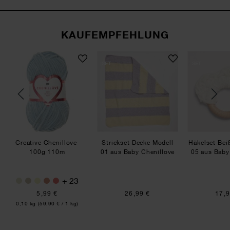
KAUFEMPFEHLUNG
love
 Chenillove
chlafsack Modell 03 aus Baby Chenillove
Creative Chenillove
Strickset Decke Modell 
SET
SET
Creative Chenillove
Strickset Decke Modell
Häkelset Bei
100g 110m
01 aus Baby Chenillove
05 aus Baby
+ 23
5,99 €
26,99 €
17,9
Inhalt:
0,10 kg
(59,90 € / 1 kg)