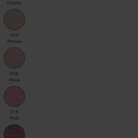
Koralle
004 Altrosa
004
Altrosa
005 Rosa
005
Rosa
016 Pink
016
Pink