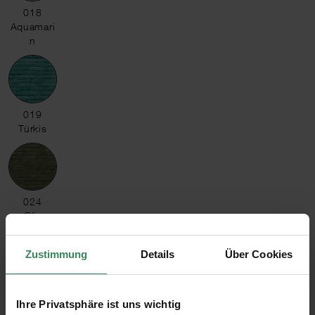
018 Aquamarin
018
Aquamari
n
019 Türkis
019
Türkis
024 Oliv
024
Oliv
Zustimmung
Details
Über Cookies
021 Grün
021
Grün
Ihre Privatsphäre ist uns wichtig