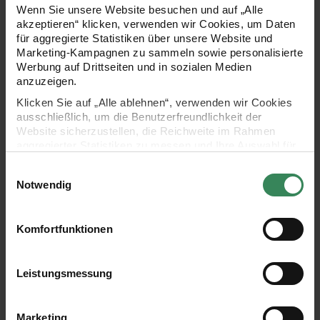
Wenn Sie unsere Website besuchen und auf „Alle
akzeptieren“ klicken, verwenden wir Cookies, um Daten
für aggregierte Statistiken über unsere Website und
Marketing-Kampagnen zu sammeln sowie personalisierte
025 Tanne
025
Werbung auf Drittseiten und in sozialen Medien
Tanne
anzuzeigen.
Klicken Sie auf „Alle ablehnen“, verwenden wir Cookies
ausschließlich, um die Benutzerfreundlichkeit der
Website sicherzustellen, die Reichweite im Rahmen
aggregierter Statistiken zu messen und Ihre Auswahl für
010 Hellblau
010
zukünftige Besuche zu speichern.
Hellblau
Einwilligungsauswahl
Ihre Einwilligung ist freiwillig und kann jederzeit über den
Notwendig
Link „Cookie-Einstellungen“ im Fußbereich der Seite
widerrufen werden. Weitere Informationen zu den
verwendeten Technologien und den Empfängern der
Komfortfunktionen
020 Marine
Daten finden Sie in unserer Datenschutzerklärung.
020
Marine
Impressum
Datenschutz
Vertrag widerrufen
Leistungsmessung
Marketing