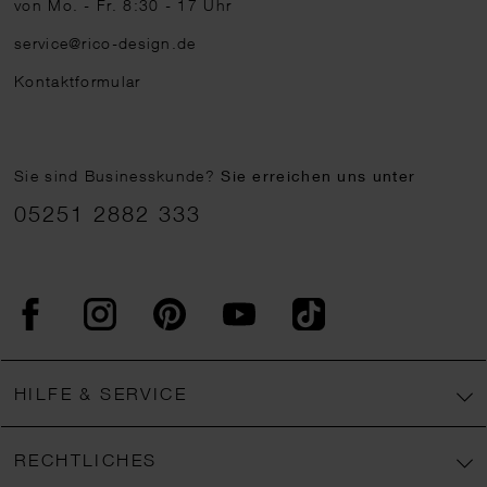
von Mo. - Fr. 8:30 - 17 Uhr
service@rico-design.de
Kontaktformular
Sie sind Businesskunde?
Sie erreichen uns unter
05251 2882 333
Facebook
Instagram
Pinterest
YouTube
TikTok
HILFE & SERVICE
RECHTLICHES