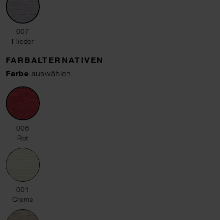
007 Flieder
007
Flieder
FARBALTERNATIVEN
Farbe
auswählen
006 Rot
006
Rot
001 Creme
001
Creme