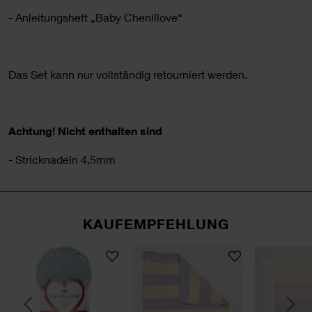
- Anleitungsheft „
Baby Chenillove
“
Das Set kann nur vollständig retourniert werden.
Achtung! Nicht enthalten sind
- Stricknadeln 4,5mm
KAUFEMPFEHLUNG
love
 Chenillove
öwe Modell 12 aus Baby Chenillove
Creative Chenillove
Strickset Decke Modell 
SET
SET