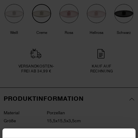
Weiß
Creme
Rosa
Hellrosa
Schwarz
VERSAND­KOSTEN­
KAUF AUF
FREI AB 34,99 €
RECHNUNG
PRODUKTINFORMATION
Material
Porzellan
Größe
15,5x15,5x3,5cm
Artikel-Nr.
700078