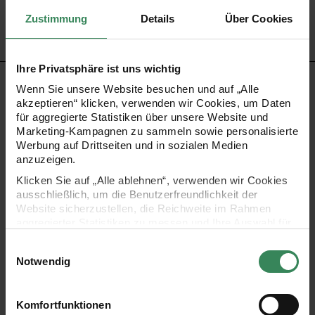
Bestell-Nr.
3413968
Zustimmung
Details
Über Cookies
Ihre Privatsphäre ist uns wichtig
PRODUKTBESCHREIBUNG
Wenn Sie unsere Website besuchen und auf „Alle
akzeptieren“ klicken, verwenden wir Cookies, um Daten
für aggregierte Statistiken über unsere Website und
Die Kerzenhalter in Tellerform haben eine matte
Marketing-Kampagnen zu sammeln sowie personalisierte
Oberfläche und setzen Kerzen gekonnt in den Vordergrund.
Werbung auf Drittseiten und in sozialen Medien
anzuzeigen.
Sie bestehen aus Keramik und lassen sich wunderbar
Klicken Sie auf „Alle ablehnen“, verwenden wir Cookies
kombinieren.
ausschließlich, um die Benutzerfreundlichkeit der
Website sicherzustellen, die Reichweite im Rahmen
aggregierter Statistiken zu messen und Ihre Auswahl für
zeitloser Kerzenständer für Stabkerzen (Ø 2,1 cm) und
zukünftige Besuche zu speichern.
Einwilligungsauswahl
Spiralkerzen (Ø 2,4 cm)
Ihre Einwilligung ist freiwillig und kann jederzeit über den
Notwendig
aus Keramik
Link „Cookie-Einstellungen“ im Fußbereich der Seite
widerrufen werden. Weitere Informationen zu den
Maße: 15,5 x 15,5 x 3,5 cm
verwendeten Technologien und den Empfängern der
Komfortfunktionen
Daten finden Sie in unserer Datenschutzerklärung.