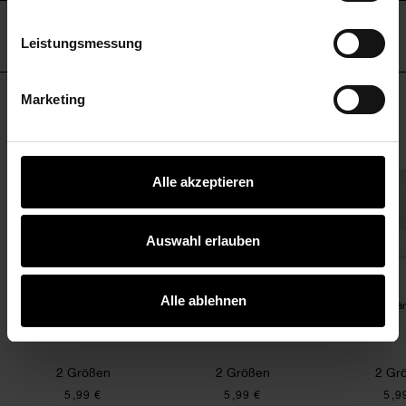
Impressum
Datenschutz
Vertrag widerrufen
HERSTELLER
Leistungsmessung
Marketing
KAUFEMPFEHLUNG
zenhalter
Kerzenständer rosa
Kerzenständer rot
Alle akzeptieren
Auswahl erlauben
Alle ablehnen
Kerzenständer rosa
Kerzenständer rot
Kerzenstä
2 Größen
2 Größen
2 Gr
5,99 €
5,99 €
5,9