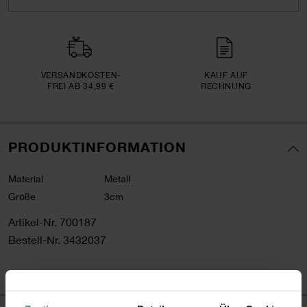
VERSAND­KOSTEN­
KAUF AUF
FREI AB 34,99 €
RECHNUNG
PRODUKTINFORMATION
Material
Metall
Größe
3cm
Artikel-Nr.
700187
Bestell-Nr.
3432037