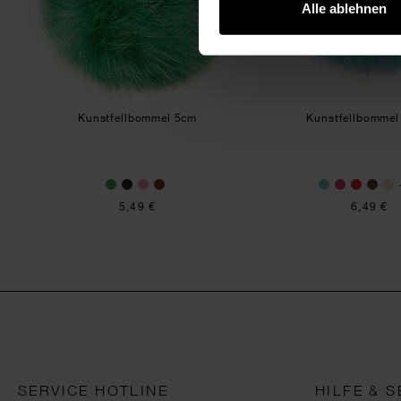
Alle ablehnen
Kunstfellbommel 5cm
Kunstfellbommel
5,49 €
6,49 €
SERVICE HOTLINE
HILFE & S