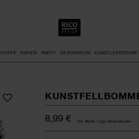
STOFFE
PAPIER
PARTY
DEKORATION
KÜNSTLERBEDARF
nu
& Häkeln general.openMenu
Sticken general.openMenu
Stoffe general.openMenu
Papier general.openMenu
Party general.openMenu
Dekoration gen
KUNSTFELLBOMME
8,99 €
inkl. MwSt. / zzgl. Versandkosten