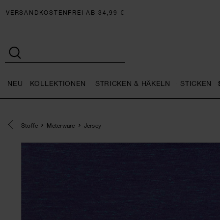
VERSANDKOSTENFREI AB 34,99 €
NEU
KOLLEKTIONEN
STRICKEN & HÄKELN
STICKEN
Neu general.openMenu
Kollektionen general.openMe
Stricken 
Eine Kategorie zurück navigieren
Stoffe
Meterware
Jersey