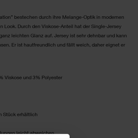
rmation” bestechen durch ihre Melange-Optik in modernen
n Look. Durch den Viskose-Anteil hat der Single-Jersey
ganz leichten Glanz auf. Jersey ist sehr dehnbar und kann
n. Er ist hautfreundlich und fällt weich, daher eignet er
% Viskose und 3% Polyester
 Stück erhältlich
llungen leicht abweichen.