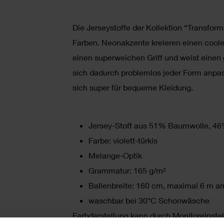
Die Jerseystoffe der Kollektion “Transfo
Farben. Neonakzente kreieren einen coole
einen superweichen Griff und weist einen 
sich dadurch problemlos jeder Form anpasse
sich super für bequeme Kleidung.
Jersey-Stoff aus 51% Baumwolle, 46
Farbe: violett-türkis
Melange-Optik
Grammatur: 165 g/m²
Ballenbreite: 160 cm, maximal 6 m am
waschbar bei 30°C Schonwäsche
Farbdarstellung kann durch Monitoreinste