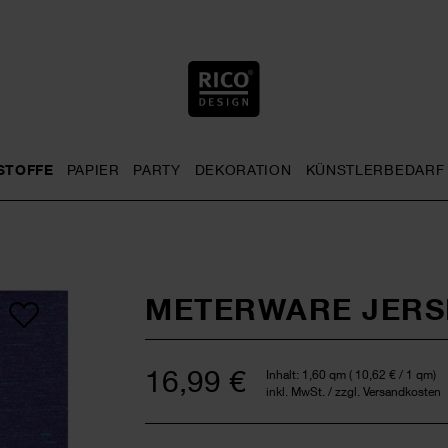
STOFFE
PAPIER
PARTY
DEKORATION
KÜNSTLERBEDARF
nu
& Häkeln general.openMenu
Sticken general.openMenu
Stoffe general.openMenu
Papier general.openMenu
Party general.openMenu
Dekoration gen
METERWARE JERSE
16,99 €
Inhalt:
1,60 qm
(
10,62 €
/ 1 qm)
inkl. MwSt. / zzgl. Versandkosten