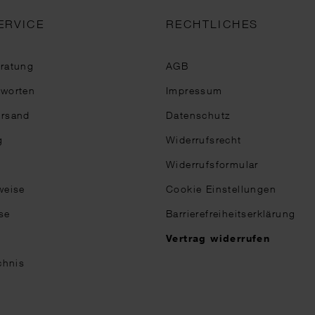
ERVICE
RECHTLICHES
eratung
AGB
tworten
Impressum
ersand
Datenschutz
g
Widerrufsrecht
Widerrufsformular
weise
Cookie Einstellungen
se
Barrierefreiheitserklärung
n
Vertrag widerrufen
chnis