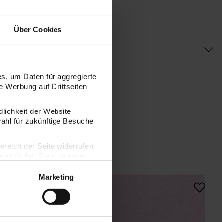
Über Cookies
s, um Daten für aggregierte
 Werbung auf Drittseiten
dlichkeit der Website
wahl für zukünftige Besuche
bereich der Seite widerrufen
en finden Sie in unserer
Marketing
ün
Meterware Jersey violett-türkis
Stoffabschnitt Jerse