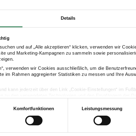
Details
HERSTELLER
chtig
uchen und auf „Alle akzeptieren“ klicken, verwenden wir Cookie
site und Marketing-Kampagnen zu sammeln sowie personalisierte
zeigen.
en“, verwenden wir Cookies ausschließlich, um die Benutzerfreun
ite im Rahmen aggregierter Statistiken zu messen und Ihre Aus
lig und kann jederzeit über den Link „Cookie-Einstellungen“ im Fuß
KAUFEMPFEHLUNG
en zu den verwendeten Technologien und den Empfängern der Dat
Komfortfunktionen
Leistungsmessung
rware Jersey flieder-neonpink
Meterware Jersey azur-neongr
Vertrag widerrufen