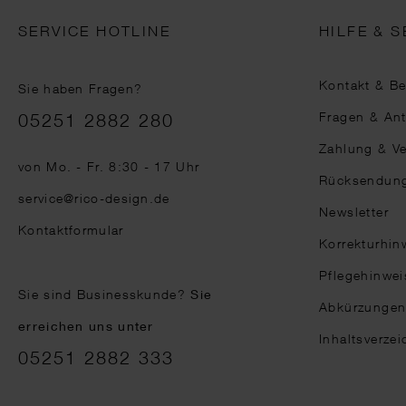
SERVICE HOTLINE
HILFE & S
Kontakt & B
Sie haben Fragen?
Telefonnummer
Fragen & An
05251 2882 280
Zahlung & V
von Mo. - Fr. 8:30 - 17 Uhr
Rücksendun
service@rico-design.de
Newsletter
Kontaktformular
Korrekturhin
Pflegehinwei
Sie sind Businesskunde?
Sie
Abkürzunge
erreichen uns unter
Inhaltsverzei
05251 2882 333