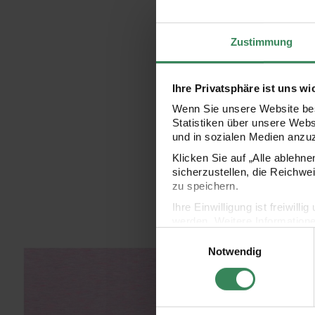
Zustimmung
Ihre Privatsphäre ist uns wi
Wenn Sie unsere Website bes
Statistiken über unsere Web
und in sozialen Medien anzu
Klicken Sie auf „Alle ablehn
sicherzustellen, die Reichwe
zu speichern.
Ihre Einwilligung ist freiwil
werden. Weitere Information
Einwilligungsauswahl
Datenschutzerklärung.
Notwendig
 Jersey violett-türkis 80x100cm
Meterware Jersey rosa-neonpink
Mete
Impressum
Datenschutz