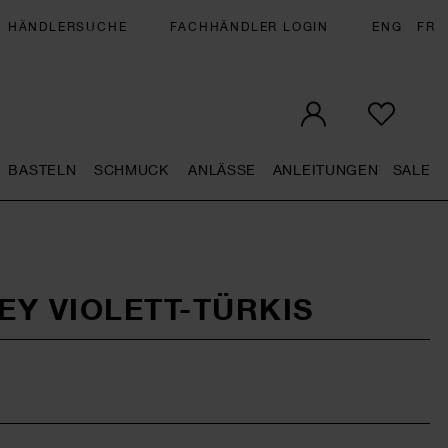
HÄNDLERSUCHE
FACHHÄNDLER LOGIN
ENG
FR
BASTELN
SCHMUCK
ANLÄSSE
ANLEITUNGEN
SALE
eral.openMenu
Künstlerbedarf general.openMenu
Basteln general.openMenu
Schmuck general.openMenu
Anlässe general.op
Anleit
S
Y VIOLETT-TÜRKIS