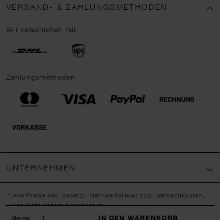
VERSAND- & ZAHLUNGSMETHODEN
Wir verschicken mit
Zahlungsmethoden
UNTERNEHMEN
* Alle Preise inkl. gesetzl. Mehrwertsteuer zzgl.
Versandkosten
,
wenn nicht anders beschrieben.
** Jede:r Abonnent:in erhält bei erstmaliger Anmeldung für unseren
IN DEN WARENKORB
Menge: