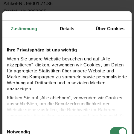
Artikel-Nr.
99001.71.86
Bestell-Nr.
3263365
Zustimmung
Details
Über Cookies
PRODUKTBESCHREIBUNG
Ihre Privatsphäre ist uns wichtig
Wenn Sie unsere Website besuchen und auf „Alle
Mini-Wabenballgirlanden sind eine tolle Idee für fröhliche
akzeptieren“ klicken, verwenden wir Cookies, um Daten
(Party-)Dekorationen. Die Girlande besteht aus 9 Bällen mit
für aggregierte Statistiken über unsere Website und
Marketing-Kampagnen zu sammeln sowie personalisierte
einem Durchmesser von 4 cm. Die Bälle sind in der
Werbung auf Drittseiten und in sozialen Medien
Packung zusammengeklappt. Zum Aufhängen entfernen
anzuzeigen.
Sie einfach die Schutzfolie, klappen die Bälle auf - fertig.
Klicken Sie auf „Alle ablehnen“, verwenden wir Cookies
ausschließlich, um die Benutzerfreundlichkeit der
Das ist wirklich kinderleicht!
Website sicherzustellen, die Reichweite im Rahmen
aggregierter Statistiken zu messen und Ihre Auswahl für
zukünftige Besuche zu speichern.
Girlande mit 9 Mini-Wabenbällen mit 4 cm
Einwilligungsauswahl
Ihre Einwilligung ist freiwillig und kann jederzeit über den
Notwendig
Durchmesser