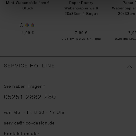
Mini-Wabenbälle 4cm 6
Paper Poetry
Paper 
Stück
Wabenpapier weiß
Wabenpapier 
20x33cm 4 Bogen
20x33cm 
4,99 €
7,99 €
7,9
Inhalt:
Inhalt:
0,26 qm
(30,27 € / 1 qm)
0,26 qm
(30,
SERVICE HOTLINE
Sie haben Fragen?
Telefonnummer
05251 2882 280
von Mo. - Fr. 8:30 - 17 Uhr
service@rico-design.de
Kontaktformular