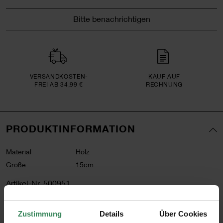
Bitte benachrichtigen
VERSAND­KOSTEN­
KAUF AUF
FREI AB 34,99 €
RECHNUNG
PRODUKTINFORMATION
Material
Holz
Größe
15cm
Artikel-Nr.
500951
Bestell-Nr.
3652657
Zustimmung
Details
Über Cookies