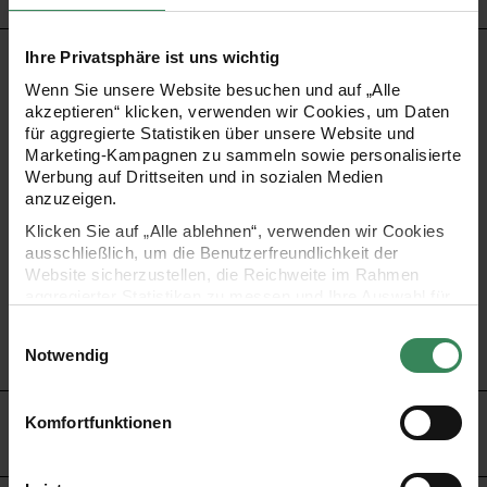
Ihre Privatsphäre ist uns wichtig
PRODUKTBESCHREIBUNG
Wenn Sie unsere Website besuchen und auf „Alle
akzeptieren“ klicken, verwenden wir Cookies, um Daten
Ein ganz besonderes und individuelles Mobile gestalten –
für aggregierte Statistiken über unsere Website und
mit diesem sechszackigen Holzstern als Grundlage gelingt
Marketing-Kampagnen zu sammeln sowie personalisierte
Werbung auf Drittseiten und in sozialen Medien
das im Handumdrehen.
anzuzeigen.
Klicken Sie auf „Alle ablehnen“, verwenden wir Cookies
- mit Holzkugeln an den Enden
ausschließlich, um die Benutzerfreundlichkeit der
- ideal als Geschenk
Website sicherzustellen, die Reichweite im Rahmen
aggregierter Statistiken zu messen und Ihre Auswahl für
- 6x15cm lange Holzstäbe
zukünftige Besuche zu speichern.
Einwilligungsauswahl
- Durchmesser: 30cm
Ihre Einwilligung ist freiwillig und kann jederzeit über den
Notwendig
Link „Cookie-Einstellungen“ im Fußbereich der Seite
widerrufen werden. Weitere Informationen zu den
verwendeten Technologien und den Empfängern der
Komfortfunktionen
HERSTELLER
Daten finden Sie in unserer Datenschutzerklärung.
Impressum
Datenschutz
Vertrag widerrufen