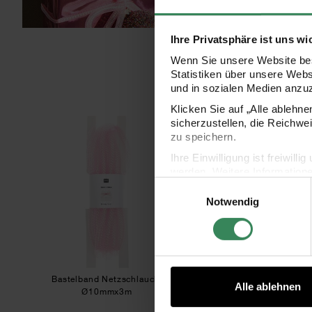
Ihre Privatsphäre ist uns wi
Wenn Sie unsere Website bes
Statistiken über unsere Web
und in sozialen Medien anzu
Klicken Sie auf „Alle ablehn
Bastelband Netzschlauch
Bast
sicherzustellen, die Reichwe
zu speichern.
Ihre Einwilligung ist freiwil
werden. Weitere Information
Einwilligungsauswahl
Datenschutzerklärung.
Notwendig
Impressum
Datenschutz
Bastelband Netzschlauch
Bastelband Netzs
Alle ablehnen
Ø10mmx3m
Ø10mmx3