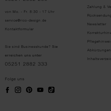
Zahlung & V
von Mo. - Fr. 8:30 - 17 Uhr
Rücksendun
service@rico-design.de
Newsletter
Kontaktformular
Korrekturhin
Pflegehinwei
Sie sind Businesskunde?
Sie
Abkürzunge
erreichen uns unter
Inhaltsverzei
05251 2882 333
Folge uns
Instagram
Pinterest
YouTube
TikTok
Facebook