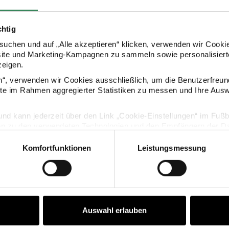
chtig
uchen und auf „Alle akzeptieren“ klicken, verwenden wir Cookie
BASTELBAND NETZSCHLAUCH
site und Marketing-Kampagnen zu sammeln sowie personalisierte
zeigen.
en“, verwenden wir Cookies ausschließlich, um die Benutzerfreun
elband Netzschlauch
Bastelband Netzschlauch
ite im Rahmen aggregierter Statistiken zu messen und Ihre Aus
lig und kann jederzeit über den Link „Cookie-Einstellungen“ im Fuß
en zu den verwendeten Technologien und den Empfängern der Dat
Komfortfunktionen
Leistungsmessung
Vertrag widerrufen
chlauch
Bastelband Netzschlauch
Bastel
Auswahl erlauben
m
Ø10mmx3m