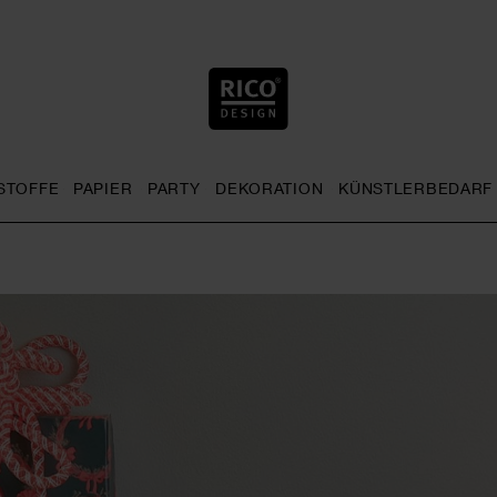
STOFFE
PAPIER
PARTY
DEKORATION
KÜNSTLERBEDARF
nu
& Häkeln general.openMenu
Sticken general.openMenu
Stoffe general.openMenu
Papier general.openMenu
Party general.openMenu
Dekoration gen