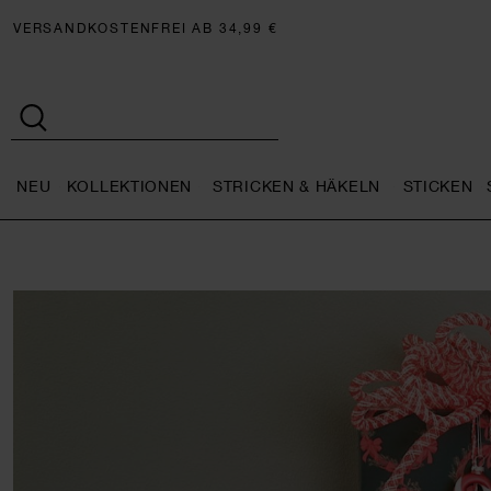
VERSANDKOSTENFREI AB 34,99 €
NEU
KOLLEKTIONEN
STRICKEN & HÄKELN
STICKEN
Neu general.openMenu
Kollektionen general.openMe
Stricken 