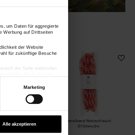
s, um Daten für aggregierte
 Werbung auf Drittseiten
dlichkeit der Website
Bastelband Netzschlauch
Bastelband Netzschl
wahl für zukünftige Besuche
bereich der Seite widerrufen
en finden Sie in unserer
Marketing
band Netzschlauch
Bastelband Netzschlauch
Alle akzeptieren
Ø20mmx2,5m
Ø10mmx3m