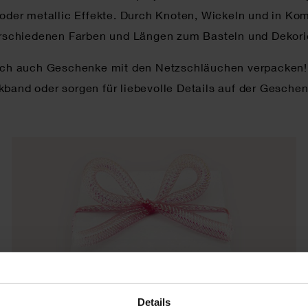
e oder metallic Effekte. Durch Knoten, Wickeln und in Ko
rschiedenen Farben und Längen zum Basteln und Dekori
 sich auch Geschenke mit den Netzschläuchen verpacken
band oder sorgen für liebevolle Details auf der Gesche
Details