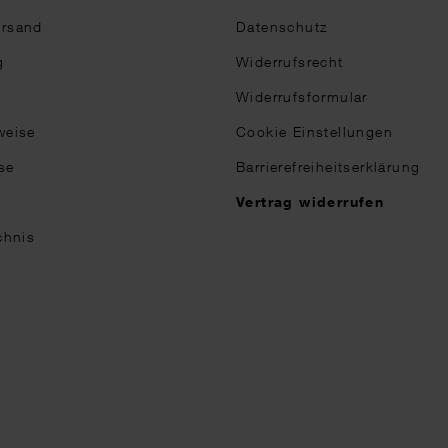
ersand
Datenschutz
g
Widerrufsrecht
Widerrufsformular
weise
Cookie Einstellungen
se
Barrierefreiheitserklärung
n
Vertrag widerrufen
chnis