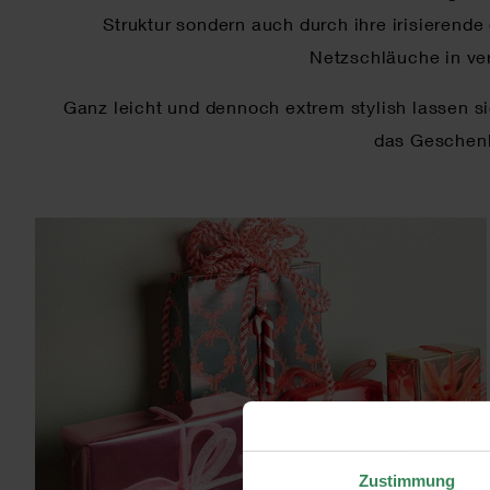
Struktur sondern auch durch ihre irisierend
Netzschläuche in ve
Ganz leicht und dennoch extrem stylish lassen
das Geschenk
Zustimmung