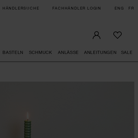
HÄNDLERSUCHE
FACHHÄNDLER LOGIN
ENG
FR
BASTELN
SCHMUCK
ANLÄSSE
ANLEITUNGEN
SALE
eral.openMenu
Künstlerbedarf general.openMenu
Basteln general.openMenu
Schmuck general.openMenu
Anlässe general.op
Anleit
S