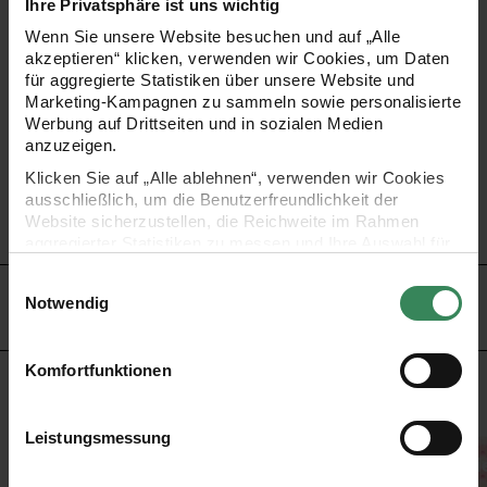
Ihre Privatsphäre ist uns wichtig
macht das Schreiben und Zeichnen gleich doppelt so viel
Wenn Sie unsere Website besuchen und auf „Alle
akzeptieren“ klicken, verwenden wir Cookies, um Daten
Spaß! Sie erhalten 4 Bleistifte mit pinkem Radiergummi.
für aggregierte Statistiken über unsere Website und
Marketing-Kampagnen zu sammeln sowie personalisierte
Werbung auf Drittseiten und in sozialen Medien
ideal für Schule oder Büro und zum Zeichnen
anzuzeigen.
Inhalt: 4 Bleistifte
Klicken Sie auf „Alle ablehnen“, verwenden wir Cookies
Material: Holz
ausschließlich, um die Benutzerfreundlichkeit der
Website sicherzustellen, die Reichweite im Rahmen
mit Radiergummi
aggregierter Statistiken zu messen und Ihre Auswahl für
zukünftige Besuche zu speichern.
Einwilligungsauswahl
Ihre Einwilligung ist freiwillig und kann jederzeit über den
HERSTELLER
Notwendig
Link „Cookie-Einstellungen“ im Fußbereich der Seite
widerrufen werden. Weitere Informationen zu den
verwendeten Technologien und den Empfängern der
Komfortfunktionen
Daten finden Sie in unserer Datenschutzerklärung.
KAUFEMPFEHLUNG
Impressum
Datenschutz
Vertrag widerrufen
Leistungsmessung
m
hblüten orange 20x15cm
Paper Poetry Bleistifte All shades of Sakura 8er-S
Paper Poetry Notizbücher