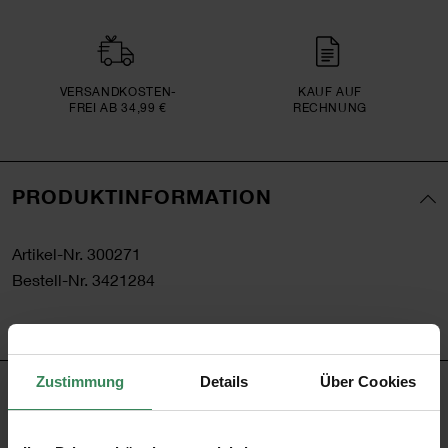
VERSAND­KOSTEN­
KAUF AUF
FREI AB 34,99 €
RECHNUNG
PRODUKTINFORMATION
Artikel-Nr.
300271
Bestell-Nr.
3421284
Zustimmung
Details
Über Cookies
PRODUKTBESCHREIBUNG
Mit diesen farbenfrohen Bleistiften mit Kirschblüten-Motiv