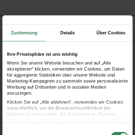
PRODUKTBESCHREIBUNG
Zustimmung
Details
Über Cookies
Der Block im DIN A5-Format sind praktischer Alltagshelfer
und bietet ausreichend Platz für Einkaufslisten, To Do-
Ihre Privatsphäre ist uns wichtig
Listen und Notizen aller Art. Der Notizblock enthält 50 Blatt
Wenn Sie unsere Website besuchen und auf „Alle
bedruckte Seiten in der Papierstärke 100 g/m². Durch die
akzeptieren“ klicken, verwenden wir Cookies, um Daten
für aggregierte Statistiken über unsere Website und
Klebekante am oberen Rand lassen sich die Seiten ganz
Marketing-Kampagnen zu sammeln sowie personalisierte
leicht ausreißen. Hot Foil in gold und Neon Details auf dem
Werbung auf Drittseiten und in sozialen Medien
anzuzeigen.
Cover sorgen für besondere Highlights.
Klicken Sie auf „Alle ablehnen“, verwenden wir Cookies
ausschließlich, um die Benutzerfreundlichkeit der
Notizblock mit Kirschblüten-Motiv auf dem Cover und
Website sicherzustellen, die Reichweite im Rahmen
aggregierter Statistiken zu messen und Ihre Auswahl für
auf den Seiten
zukünftige Besuche zu speichern.
Einwilligungsauswahl
Design: Sakura Sakura – Kirschblüten pink