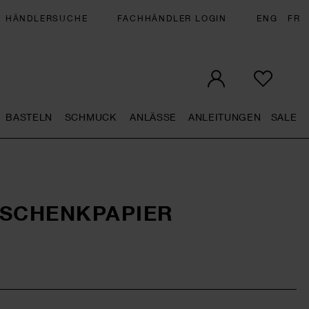
HÄNDLERSUCHE
FACHHÄNDLER LOGIN
ENG
FR
BASTELN
SCHMUCK
ANLÄSSE
ANLEITUNGEN
SALE
eral.openMenu
Künstlerbedarf general.openMenu
Basteln general.openMenu
Schmuck general.openMenu
Anlässe general.op
Anleit
S
ESCHENKPAPIER