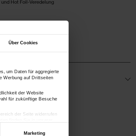
 und Hot Foil-Veredelung
Über Cookies
s, um Daten für aggregierte
 Werbung auf Drittseiten
dlichkeit der Website
wahl für zukünftige Besuche
bereich der Seite widerrufen
en finden Sie in unserer
Marketing