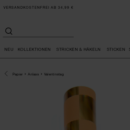
VERSANDKOSTENFREI AB 34,99 €
NEU
KOLLEKTIONEN
STRICKEN & HÄKELN
STICKEN
Neu general.openMenu
Kollektionen general.openMe
Stricken 
Eine Kategorie zurück navigieren
Papier
Anlass
Valentinstag