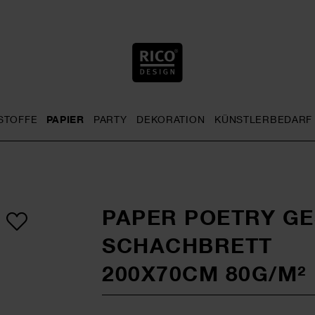
STOFFE
PAPIER
PARTY
DEKORATION
KÜNSTLERBEDARF
nu
& Häkeln general.openMenu
Sticken general.openMenu
Stoffe general.openMenu
Papier general.openMenu
Party general.openMenu
Dekoration gen
PAPER POETRY G
SCHACHBRETT
200X70CM 80G/M²