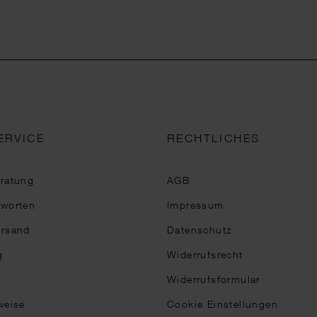
ERVICE
RECHTLICHES
eratung
AGB
tworten
Impressum
ersand
Datenschutz
g
Widerrufsrecht
Widerrufsformular
weise
Cookie Einstellungen