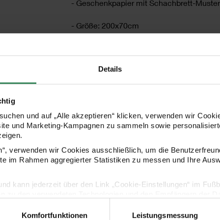
- Geschenkpapier mit Schachbrett-Muster
- Größe: 200x70cm
- Grammatur: 80g/m²
Details
- Design: Futschikato
chtig
uchen und auf „Alle akzeptieren“ klicken, verwenden wir Cookie
HERSTELLER
site und Marketing-Kampagnen zu sammeln sowie personalisierte
zeigen.
en“, verwenden wir Cookies ausschließlich, um die Benutzerfreun
ite im Rahmen aggregierter Statistiken zu messen und Ihre Aus
lig und kann jederzeit über den Link „Cookie-Einstellungen“ im Fuß
en zu den verwendeten Technologien und den Empfängern der Dat
Komfortfunktionen
Leistungsmessung
Vertrag widerrufen