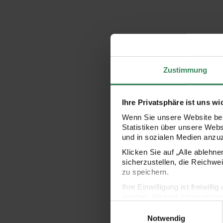
Zustimmung
Ihre Privatsphäre ist uns wi
Wenn Sie unsere Website bes
Statistiken über unsere Web
und in sozialen Medien anzu
Klicken Sie auf „Alle ablehn
sicherzustellen, die Reichwe
zu speichern.
Ihre Einwilligung ist freiwil
werden. Weitere Information
Einwilligungsauswahl
Datenschutzerklärung.
Notwendig
Impressum
Datenschutz