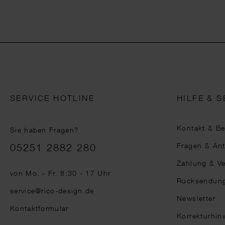
SERVICE HOTLINE
HILFE & S
Kontakt & B
Sie haben Fragen?
Telefonnummer
Fragen & An
05251 2882 280
Zahlung & V
von Mo. - Fr. 8:30 - 17 Uhr
Rücksendun
service@rico-design.de
Newsletter
Kontaktformular
Korrekturhin