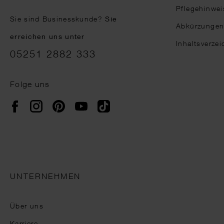
Pflegehinwei
Sie sind Businesskunde?
Sie
Abkürzunge
erreichen uns unter
Inhaltsverzei
05251 2882 333
Folge uns
Instagram
Pinterest
YouTube
TikTok
Facebook
UNTERNEHMEN
Über uns
Karriere