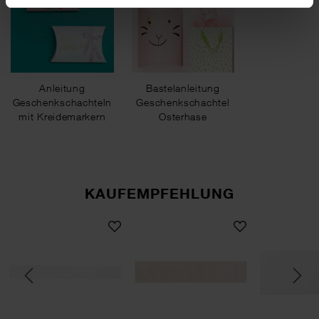
Anleitung
Bastelanleitung
Geschenkschachteln
Geschenkschachtel
mit Kreidemarkern
Osterhase
gestalten
KAUFEMPFEHLUNG
ry Geschenkschachteln Set 6 Stück
Paper Poetry Ripsband 16mm 3m
Paper Poetry Ripsband 