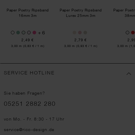
Paper Poetry Ripsband
Paper Poetry Ripsband
Paper Poetr
16mm 3m
Lurex 25mm 3m
38m
+ 6
2,49 €
2,79 €
2,9
Inhalt:
Inhalt:
Inhalt:
3,00 m
(0,83 € / 1 m)
3,00 m
(0,93 € / 1 m)
3,00 m
(1,
SERVICE HOTLINE
Sie haben Fragen?
Telefonnummer
05251 2882 280
von Mo. - Fr. 8:30 - 17 Uhr
service@rico-design.de