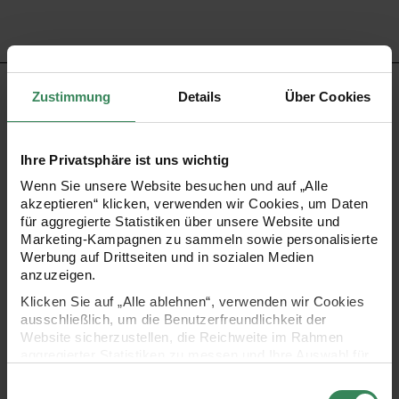
PRODUKTBESCHREIBUNG
Zustimmung
Details
Über Cookies
Geschenkschachteln stellen eine gute Alternative zu
Ihre Privatsphäre ist uns wichtig
herkömmlichen Geschenkpapieren dar. Mit ihnen lassen
Wenn Sie unsere Website besuchen und auf „Alle
sich Geschenke ganz leicht und schnell verpacken und
akzeptieren“ klicken, verwenden wir Cookies, um Daten
trotzdem verleihen sie dem verpackten Geschenk einen
für aggregierte Statistiken über unsere Website und
Marketing-Kampagnen zu sammeln sowie personalisierte
stilvollen Eindruck. Einfach eine passende Schleife dazu
Werbung auf Drittseiten und in sozialen Medien
und fertig ist eine Geschenkverpackung, die sich sehen
anzuzeigen.
lassen kann.
Klicken Sie auf „Alle ablehnen“, verwenden wir Cookies
ausschließlich, um die Benutzerfreundlichkeit der
Website sicherzustellen, die Reichweite im Rahmen
unifarbene XXL-Geschenkschachtel
aggregierter Statistiken zu messen und Ihre Auswahl für
zukünftige Besuche zu speichern.
Größe: 8 x 28 x 40 cm
Einwilligungsauswahl