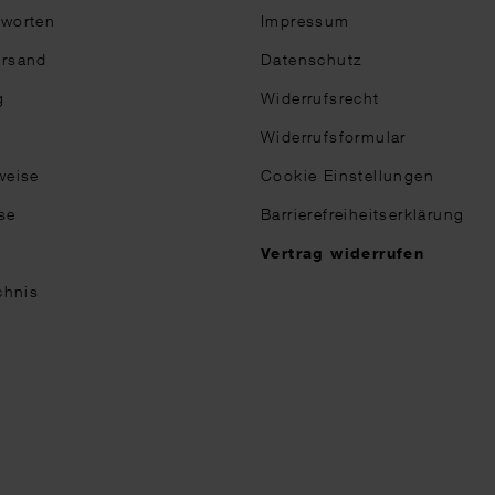
tworten
Impressum
ersand
Datenschutz
g
Widerrufsrecht
Widerrufsformular
weise
Cookie Einstellungen
se
Barrierefreiheitserklärung
n
Vertrag widerrufen
chnis