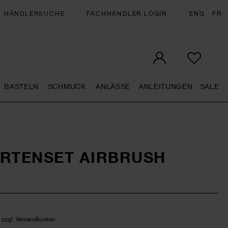
HÄNDLERSUCHE
FACHHÄNDLER LOGIN
ENG
FR
BASTELN
SCHMUCK
ANLÄSSE
ANLEITUNGEN
SALE
eral.openMenu
Künstlerbedarf general.openMenu
Basteln general.openMenu
Schmuck general.openMenu
Anlässe general.op
Anleit
S
ARTENSET AIRBRUSH
/ zzgl. Versandkosten