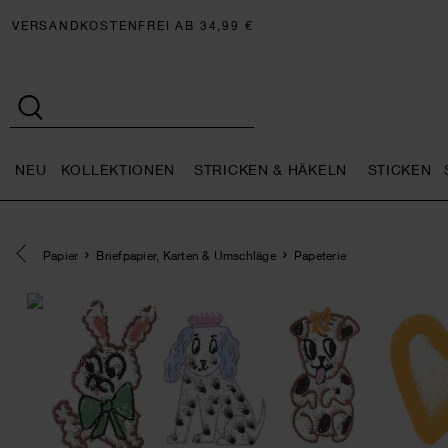
VERSANDKOSTENFREI AB 34,99 €
NEU
KOLLEKTIONEN
STRICKEN & HÄKELN
STICKEN
Neu general.openMenu
Kollektionen general.openMe
Stricken 
Eine Kategorie zurück navigieren
Papier
Briefpapier, Karten & Umschläge
Papeterie