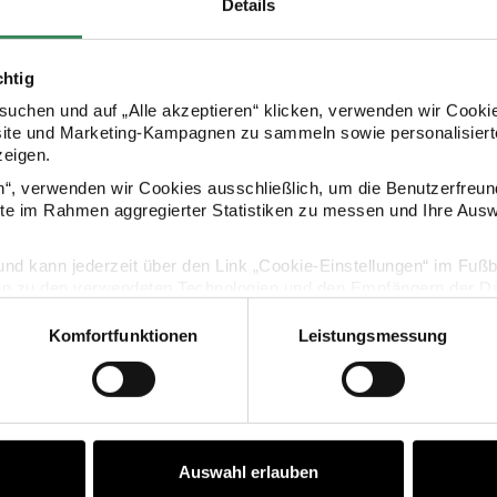
Details
chtig
uchen und auf „Alle akzeptieren“ klicken, verwenden wir Cookie
site und Marketing-Kampagnen zu sammeln sowie personalisierte
zeigen.
en“, verwenden wir Cookies ausschließlich, um die Benutzerfreun
KAUFEMPFEHLUNG
ite im Rahmen aggregierter Statistiken zu messen und Ihre Aus
lig und kann jederzeit über den Link „Cookie-Einstellungen“ im Fuß
s + Flowers
r Poetry Kartenset Airbrush Herzen B6
Paper Poetry Kartenset gold/si
en zu den verwendeten Technologien und den Empfängern der Dat
Komfortfunktionen
Leistungsmessung
Vertrag widerrufen
Auswahl erlauben