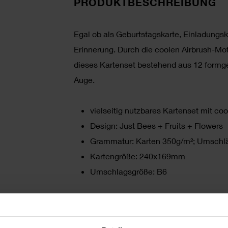
PRODUKTBESCHREIBUNG
Egal ob als Geburtstagskarte, Einladungska
Erinnerung. Durch die coolen Airbrush-Mo
dieses Kartenset bestehend aus 12 formg
Auge.
vielseitig nutzbares Kartenset mit 
Design: Just Bees + Fruits + Flowers
Grammatur: Karten 350g/m²; Umschl
Kartengröße: 240x169mm
Umschlagsgröße: B6
HERSTELLER