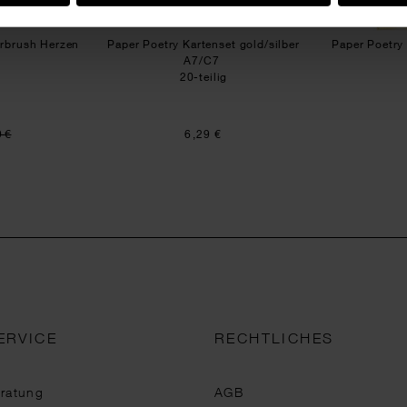
irbrush Herzen
Paper Poetry Kartenset gold/silber
Paper Poetry
A7/C7
20-teilig
9 €
6,29 €
ERVICE
RECHTLICHES
eratung
AGB