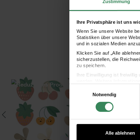
Zustimmung
Ihre Privatsphäre ist uns wi
Wenn Sie unsere Website bes
Statistiken über unsere Web
und in sozialen Medien anzu
Klicken Sie auf „Alle ablehn
sicherzustellen, die Reichwe
zu speichern.
Ihre Einwilligung ist freiwil
1 Stück
Satinband 3mm 3m
Paper Poetry Kartenset Just Bees + Fruit
Pape
werden. Weitere Information
Einwilligungsauswahl
Datenschutzerklärung.
Notwendig
Impressum
Datenschutz
Alle ablehnen