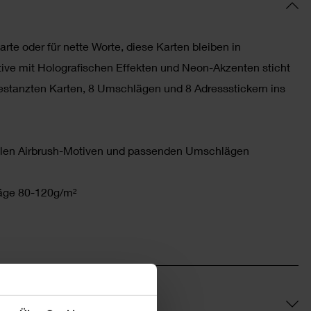
rte oder für nette Worte, diese Karten bleiben in
tive mit Holografischen Effekten und Neon-Akzenten sticht
estanzten Karten, 8 Umschlägen und 8 Adressstickern ins
coolen Airbrush-Motiven und passenden Umschlägen
äge 80-120g/m²