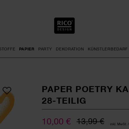
STOFFE
PAPIER
PARTY
DEKORATION
KÜNSTLERBEDARF
nu
& Häkeln general.openMenu
Sticken general.openMenu
Stoffe general.openMenu
Papier general.openMenu
Party general.openMenu
Dekoration gen
PAPER POETRY K
28-TEILIG
10,00 €
13,99 €
inkl. MwSt. 