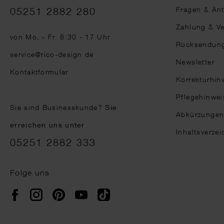
Telefonnummer
Fragen & An
05251 2882 280
Zahlung & V
von Mo. - Fr. 8:30 - 17 Uhr
Rücksendun
service@rico-design.de
Newsletter
Kontaktformular
Korrekturhin
Pflegehinwei
Sie sind Businesskunde?
Sie
Abkürzunge
erreichen uns unter
Inhaltsverzei
05251 2882 333
Folge uns
Instagram
Pinterest
YouTube
TikTok
Facebook