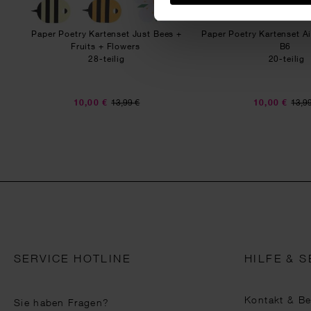
Paper Poetry Kartenset Just Bees +
Paper Poetry Kartenset A
Fruits + Flowers
B6
28-teilig
20-teilig
10,00 €
13,99 €
10,00 €
13,9
SERVICE HOTLINE
HILFE & S
Kontakt & B
Sie haben Fragen?