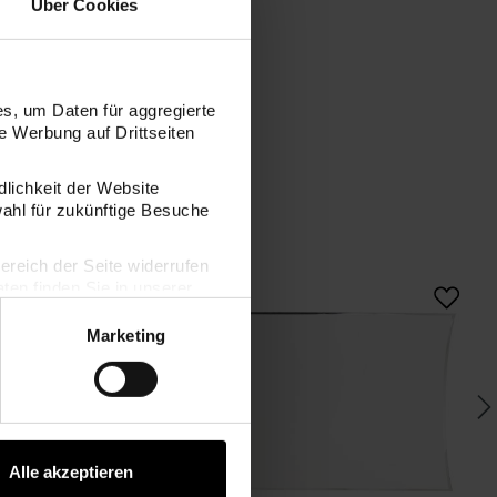
Über Cookies
s, um Daten für aggregierte
 Werbung auf Drittseiten
dlichkeit der Website
wahl für zukünftige Besuche
bereich der Seite widerrufen
lber A7/C7
Paper Poetry Kartenset gold/silber B6
Paper Poetry Gesche
en finden Sie in unserer
Marketing
Alle akzeptieren