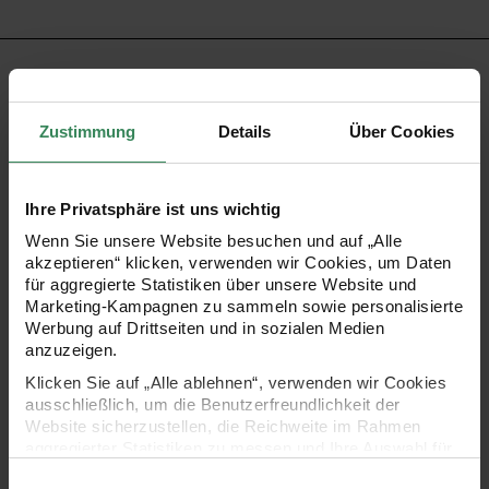
PRODUKTBESCHREIBUNG
Mit dieser Luftpolstertasche gehören langweilige
Zustimmung
Details
Über Cookies
Briefumschläge der Vergangenheit an! Die effektvoll
glänzende Folie sorgt dafür, dass Ihre Post sofort ins Auge
Ihre Privatsphäre ist uns wichtig
fällt und beim Empfänger die Neugier erweckt. Mit ihrer
Wenn Sie unsere Website besuchen und auf „Alle
besonderen Optik sind die Umschläge wie gemacht um
akzeptieren“ klicken, verwenden wir Cookies, um Daten
für aggregierte Statistiken über unsere Website und
Gutscheine, Einladungen und kleine Geschenke zu
Marketing-Kampagnen zu sammeln sowie personalisierte
verschicken. Die robuste Polsterung macht die
Werbung auf Drittseiten und in sozialen Medien
anzuzeigen.
Luftpolstertaschen zudem zur perfekten Hülle für das
Klicken Sie auf „Alle ablehnen“, verwenden wir Cookies
sichere Verschicken von Büchern, CDs usw.! Über solche
ausschließlich, um die Benutzerfreundlichkeit der
Post freu sich doch jeder, oder?!
Website sicherzustellen, die Reichweite im Rahmen
aggregierter Statistiken zu messen und Ihre Auswahl für
zukünftige Besuche zu speichern.
Einwilligungsauswahl