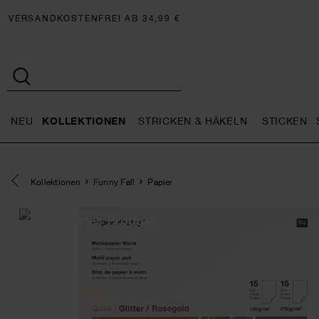
VERSANDKOSTENFREI AB 34,99 €
NEU
KOLLEKTIONEN
STRICKEN & HÄKELN
STICKEN
Neu general.openMenu
Kollektionen general.openMe
Stricken 
Eine Kategorie zurück navigieren
Kollektionen
Funny Fall
Papier