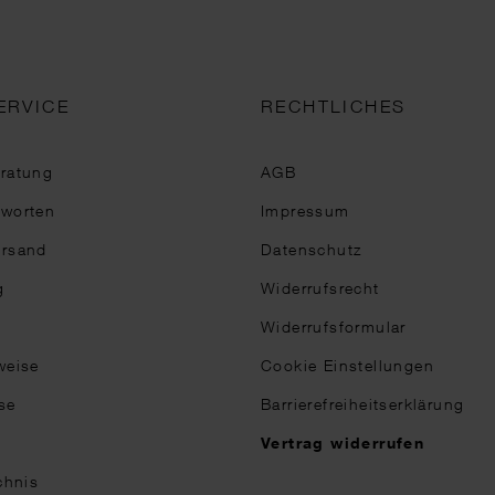
ERVICE
RECHTLICHES
eratung
AGB
tworten
Impressum
ersand
Datenschutz
g
Widerrufsrecht
Widerrufsformular
weise
Cookie Einstellungen
se
Barrierefreiheitserklärung
n
Vertrag widerrufen
chnis