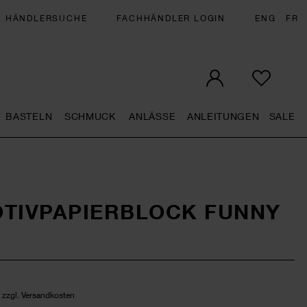
HÄNDLERSUCHE
FACHHÄNDLER LOGIN
ENG
FR
BASTELN
SCHMUCK
ANLÄSSE
ANLEITUNGEN
SALE
eral.openMenu
Künstlerbedarf general.openMenu
Basteln general.openMenu
Schmuck general.openMenu
Anlässe general.op
Anleit
S
OTIVPAPIERBLOCK FUNNY
/ zzgl. Versandkosten