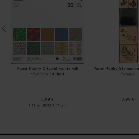
l
Paper Poetry Origami Funny Fall
Paper Poetry Stempelse
15x15cm 50 Blatt
7-teilig
5,99 €
8,99 €
Inhalt:
1,13 qm
(5,32 € / 1 qm)