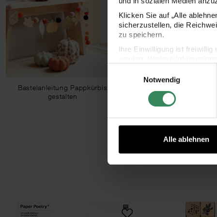
und in sozialen Medien anzu
Klicken Sie auf „Alle ablehn
sicherzustellen, die Reichwe
zu speichern.
Ihre Einwilligung ist freiwil
werden. Weitere Information
Einwilligungsauswahl
Datenschutzerklärung.
Notwendig
Impressum
Datenschutz
Bastelanleitung Pappkürbis
gestalten
Alle ablehnen
elsticker Funny Fall
Paper Poetry Origami Funny Fall 15x15cm
Pape