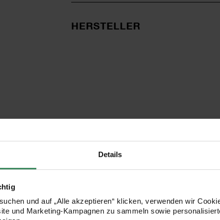
HERSTELLER
Details
KOSTENLOSE ANLEITUNGEN
chtig
uchen und auf „Alle akzeptieren“ klicken, verwenden wir Cookie
site und Marketing-Kampagnen zu sammeln sowie personalisierte