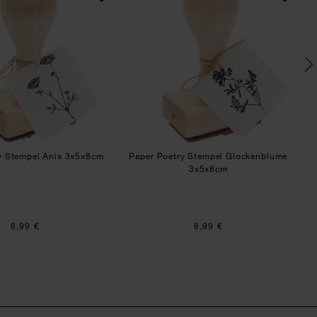
y Stempel Anis 3x5x8cm
Paper Poetry Stempel Glockenblume
P
3x5x8cm
8,99 €
8,99 €