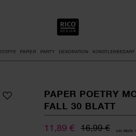
STOFFE
PAPIER
PARTY
DEKORATION
KÜNSTLERBEDARF
nu
& Häkeln general.openMenu
Sticken general.openMenu
Stoffe general.openMenu
Papier general.openMenu
Party general.openMenu
Dekoration gen
PAPER POETRY M
FALL 30 BLATT
11,89 €
16,99 €
inkl. MwSt. 