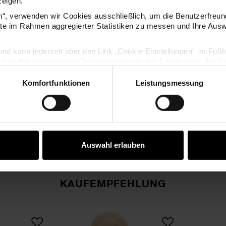
zeigen.
en“, verwenden wir Cookies ausschließlich, um die Benutzerfreun
ite im Rahmen aggregierter Statistiken zu messen und Ihre Aus
lig und kann jederzeit über den Link „Cookie-Einstellungen“ im Fuß
en zu den verwendeten Technologien und den Empfängern der Dat
Komfortfunktionen
Leistungsmessung
Vertrag widerrufen
Auswahl erlauben
KAUFEMPFEHLUNG
 50 Blatt
r Poetry Stempelset Funny Fall
Paper Poetry Stempel Kirschb