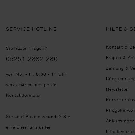
SERVICE HOTLINE
HILFE & S
Kontakt & B
Sie haben Fragen?
Telefonnummer
Fragen & An
05251 2882 280
Zahlung & V
von Mo. - Fr. 8:30 - 17 Uhr
Rücksendun
service@rico-design.de
Newsletter
Kontaktformular
Korrekturhin
Pflegehinwei
Sie sind Businesskunde?
Sie
Abkürzunge
erreichen uns unter
Inhaltsverzei