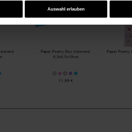
Auswahl erlauben
risierend
Paper Poetry Etui Irisierend
Paper Poetry 
cm
6,5x6,5x19cm
11,99 €