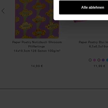
Alle ablehnen
big
Paper Poetry Notizbuch Shrooom
Paper Poetry Etui I
Pfifferlinge
6,5x6,5x19
14x19,5cm 128 Seiten 100g/m²
14,99 €
11,99 €