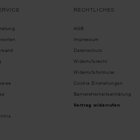
ERVICE
RECHTLICHES
eratung
AGB
tworten
Impressum
ersand
Datenschutz
g
Widerrufsrecht
Widerrufsformular
weise
Cookie Einstellungen
se
Barrierefreiheitserklärung
n
Vertrag widerrufen
chnis