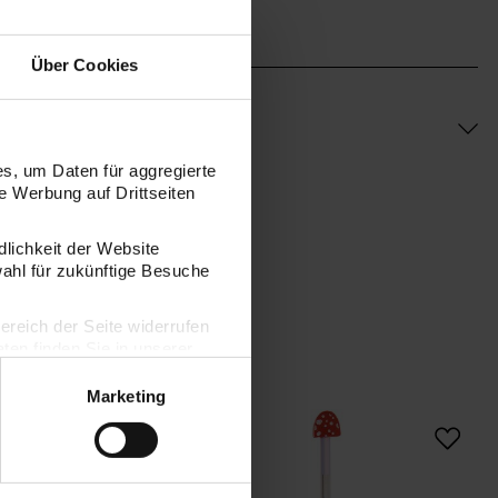
Über Cookies
s, um Daten für aggregierte
 Werbung auf Drittseiten
dlichkeit der Website
wahl für zukünftige Besuche
bereich der Seite widerrufen
en finden Sie in unserer
Marketing
Paper Poetry Gelsticker Shrooom Pixel
Paper Poetry Bleistift