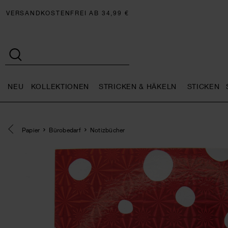
VERSANDKOSTENFREI AB 34,99 €
NEU
KOLLEKTIONEN
STRICKEN & HÄKELN
STICKEN
Neu general.openMenu
Kollektionen general.openMe
Stricken 
Eine Kategorie zurück navigieren
Papier
Bürobedarf
Notizbücher