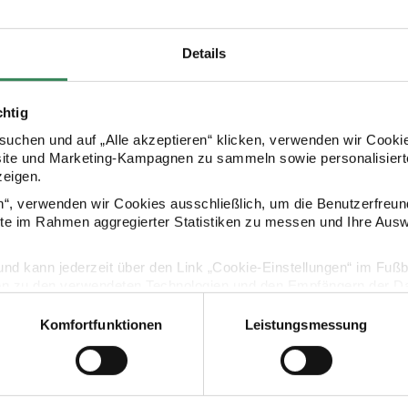
Design: Shrooom
Details
HERSTELLER
chtig
uchen und auf „Alle akzeptieren“ klicken, verwenden wir Cookie
site und Marketing-Kampagnen zu sammeln sowie personalisierte
zeigen.
en“, verwenden wir Cookies ausschließlich, um die Benutzerfreun
ite im Rahmen aggregierter Statistiken zu messen und Ihre Aus
lig und kann jederzeit über den Link „Cookie-Einstellungen“ im Fuß
en zu den verwendeten Technologien und den Empfängern der Dat
KAUFEMPFEHLUNG
Komfortfunktionen
Leistungsmessung
Vertrag widerrufen
inge
 Poetry Etui Irisierend
Paper Poetry Etui Irisierend