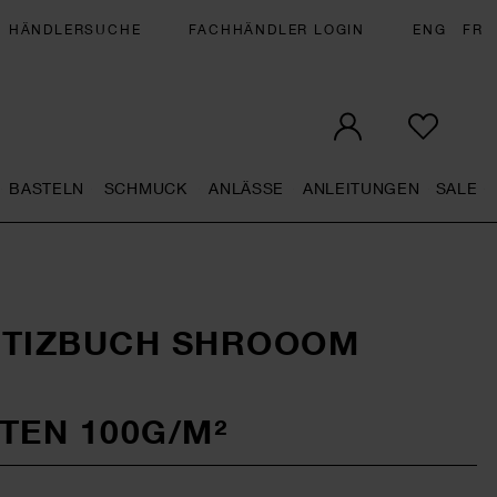
HÄNDLERSUCHE
FACHHÄNDLER LOGIN
ENG
FR
BASTELN
SCHMUCK
ANLÄSSE
ANLEITUNGEN
SALE
eral.openMenu
Künstlerbedarf general.openMenu
Basteln general.openMenu
Schmuck general.openMenu
Anlässe general.op
Anleit
S
OTIZBUCH SHROOOM
ITEN 100G/M²