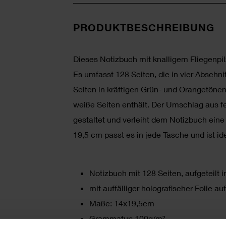
PRODUKTBESCHREIBUNG
Dieses Notizbuch mit knalligem Fliegenpilz-
Es umfasst 128 Seiten, die in vier Abschni
Seiten in kräftigen Grün- und Orangetönen,
weiße Seiten enthält. Der Umschlag aus f
gestaltet und verleiht dem Notizbuch ein
19,5 cm passt es in jede Tasche und ist id
Notizbuch mit 128 Seiten, aufgeteilt i
mit auffälliger holografischer Folie 
Maße: 14x19,5cm
Grammatur: 100g/m²