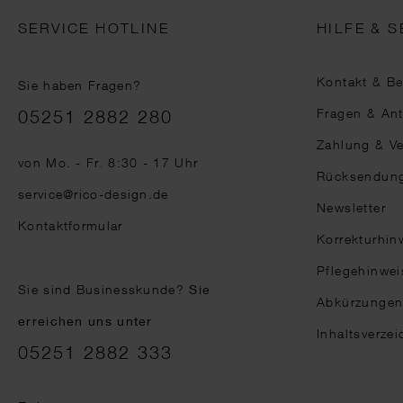
SERVICE HOTLINE
HILFE & S
Kontakt & B
Sie haben Fragen?
Telefonnummer
Fragen & An
05251 2882 280
Zahlung & V
von Mo. - Fr. 8:30 - 17 Uhr
Rücksendun
service@rico-design.de
Newsletter
Kontaktformular
Korrekturhin
Pflegehinwei
Sie sind Businesskunde?
Sie
Abkürzunge
erreichen uns unter
Inhaltsverzei
05251 2882 333