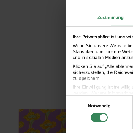
Zustimmung
Ihre Privatsphäre ist uns wi
Wenn Sie unsere Website bes
Statistiken über unsere Web
und in sozialen Medien anzu
Klicken Sie auf „Alle ablehn
sicherzustellen, die Reichwe
zu speichern.
Ihre Einwilligung ist freiwil
werden. Weitere Information
Einwilligungsauswahl
Datenschutzerklärung.
Notwendig
Impressum
Datenschutz
 Stück
ugelschreiber mehrfarbig 6 Farben
Paper Poetry Notizbuch Shrooom Pfifferl
Paper