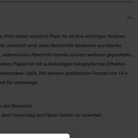
Print bietet reichlich Platz für all Ihre wichtigen Notizen.
tte unterteilt sind: zwei Abschnitte bestehen aus blanko
 während ein Abschnitt linierte und ein weiterer gepunktete,
estem Papier ist mit aufwändigen holografischen Effekten
e besondere Optik. Mit seinem praktischen Format von 14 x
eal für unterwegs.
n vier Bereiche
auf dem Umschlag und Neon-Seiten im Innenteil