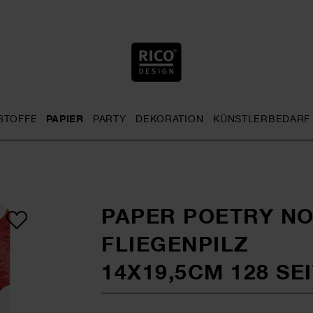
STOFFE
PAPIER
PARTY
DEKORATION
KÜNSTLERBEDARF
nu
& Häkeln general.openMenu
Sticken general.openMenu
Stoffe general.openMenu
Papier general.openMenu
Party general.openMenu
Dekoration gen
PAPER POETRY N
FLIEGENPILZ
14X19,5CM 128 SE