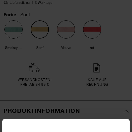
Lieferzeit: ca. 1-3 Werktage
Farbe
Senf
Smokey Mint
Senf
Mauve
rot
VERSAND­KOSTEN­
KAUF AUF
FREI AB 34,99 €
RECHNUNG
PRODUKTINFORMATION
Material
100% Polyester