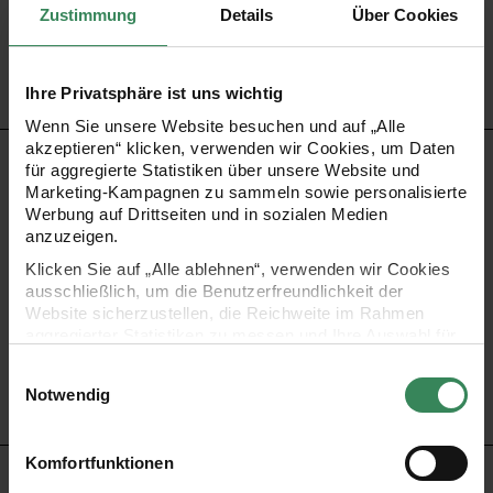
Artikel-Nr.
99001.91.14
Zustimmung
Details
Über Cookies
Bestell-Nr.
3289297
Ihre Privatsphäre ist uns wichtig
Wenn Sie unsere Website besuchen und auf „Alle
akzeptieren“ klicken, verwenden wir Cookies, um Daten
PRODUKTBESCHREIBUNG
für aggregierte Statistiken über unsere Website und
Marketing-Kampagnen zu sammeln sowie personalisierte
Werbung auf Drittseiten und in sozialen Medien
Setzen Sie Akzente! Als i-Tüpfelchen für Ihr Geschenk
anzuzeigen.
bietet sich dieses Ripsband an.
Klicken Sie auf „Alle ablehnen“, verwenden wir Cookies
ausschließlich, um die Benutzerfreundlichkeit der
Website sicherzustellen, die Reichweite im Rahmen
- Material: 100% Polyester
aggregierter Statistiken zu messen und Ihre Auswahl für
- Breite: 25 mm
zukünftige Besuche zu speichern.
Einwilligungsauswahl
- Länge: 3 m
Ihre Einwilligung ist freiwillig und kann jederzeit über den
Notwendig
Link „Cookie-Einstellungen“ im Fußbereich der Seite
widerrufen werden. Weitere Informationen zu den
verwendeten Technologien und den Empfängern der
Komfortfunktionen
Daten finden Sie in unserer Datenschutzerklärung.
HERSTELLER