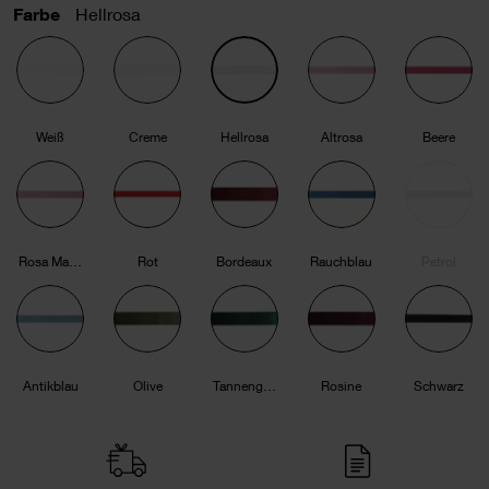
Farbe
Hellrosa
Weiß
Creme
Hellrosa
Altrosa
Beere
Rosa Mauve
Rot
Bordeaux
Rauchblau
Petrol
Antikblau
Olive
Tannengrün
Rosine
Schwarz