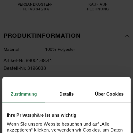
VERSAND­KOSTEN­
KAUF AUF
FREI AB 34,99 €
RECHNUNG
PRODUKTINFORMATION
Material
100% Polyester
Artikel-Nr.
99001.68.41
Bestell-Nr.
3196038
Zustimmung
Details
Über Cookies
PRODUKTBESCHREIBUNG
Ihre Privatsphäre ist uns wichtig
Setzen Sie Akzente! Als i-Tüpfelchen für Ihr Geschenk
Wenn Sie unsere Website besuchen und auf „Alle
bietet sich ein edles Dekoband aus Satin an. Dieses
akzeptieren“ klicken, verwenden wir Cookies, um Daten