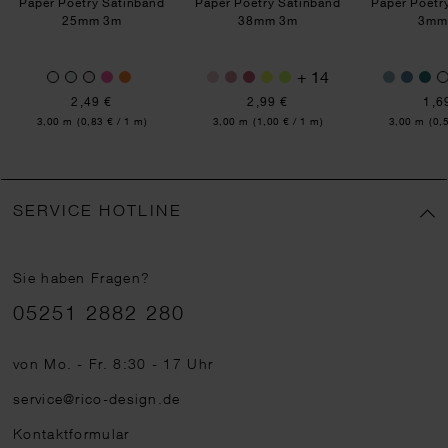
Paper Poetry Satinband
Paper Poetry Satinband
Paper Poetr
25mm 3m
38mm 3m
3mm
+ 14
2,49 €
2,99 €
1,6
Inhalt:
Inhalt:
Inhalt:
3,00 m
(0,83 € / 1 m)
3,00 m
(1,00 € / 1 m)
3,00 m
(0,
SERVICE HOTLINE
Sie haben Fragen?
Telefonnummer
05251 2882 280
von Mo. - Fr. 8:30 - 17 Uhr
service@rico-design.de
Kontaktformular