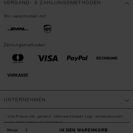
VERSAND- & ZAHLUNGSMETHODEN
Wir verschicken mit
Zahlungsmethoden
UNTERNEHMEN
* Alle Preise inkl. gesetzl. Mehrwertsteuer zzgl.
Versandkosten
,
wenn nicht anders beschrieben.
** Jede:r Abonnent:in erhält bei erstmaliger Anmeldung für unseren
IN DEN WARENKORB
Menge: