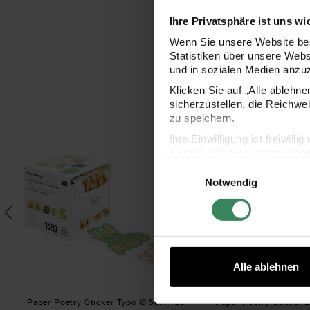
Ihre Privatsphäre ist uns wi
Wenn Sie unsere Website bes
Statistiken über unsere Web
und in sozialen Medien anzu
Klicken Sie auf „Alle ablehn
sicherzustellen, die Reichwe
zu speichern.
1 Stück
Geschenkschachtel weiß
Paper Poetry Sticker Typo Ø 5cm 120 Stüc
Pape
Ihre Einwilligung ist freiwil
werden. Weitere Information
Einwilligungsauswahl
Datenschutzerklärung.
Notwendig
Impressum
Datenschutz
Alle ablehnen
iß
Paper Poetry Sticker Typo Ø 5cm 120
Paper Poetry Sticker 