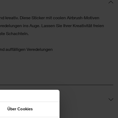
d kreativ. Diese Sticker mit coolen Airbrush-Motiven
edelungen ins Auge. Lassen Sie Ihrer Kreativität freien
ste Schachteln.
und auffälligen Veredelungen
Über Cookies