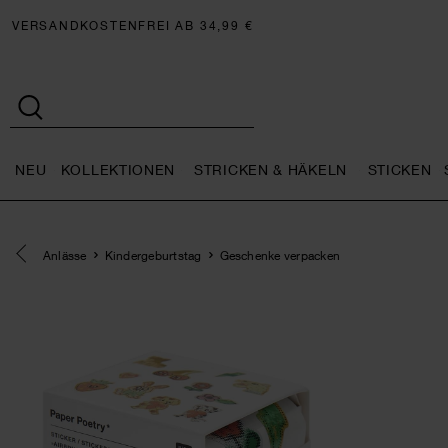
VERSANDKOSTENFREI AB 34,99 €
NEU
KOLLEKTIONEN
STRICKEN & HÄKELN
STICKEN
Neu general.openMenu
Kollektionen general.openMe
Stricken 
Eine Kategorie zurück navigieren
Anlässe
Kindergeburtstag
Geschenke verpacken