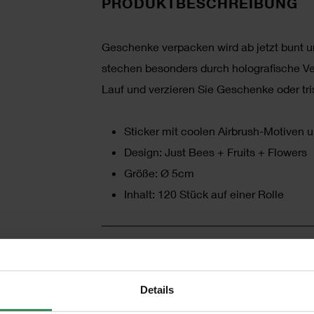
PRODUKTBESCHREIBUNG
Geschenke verpacken wird ab jetzt bunt un
stechen besonders durch holografische Ver
Lauf und verzieren Sie Geschenke oder tri
Sticker mit coolen Airbrush-Motiven 
Design: Just Bees + Fruits + Flowers
Größe: Ø 5cm
Inhalt: 120 Stück auf einer Rolle
HERSTELLER
Details