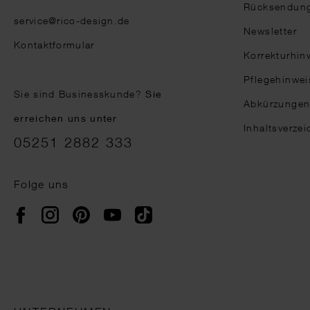
Rücksendun
service@rico-design.de
Newsletter
Kontaktformular
Korrekturhin
Pflegehinwei
Sie sind Businesskunde?
Sie
Abkürzunge
erreichen uns unter
Inhaltsverzei
05251 2882 333
Folge uns
Instagram
Pinterest
YouTube
TikTok
Facebook