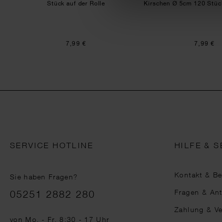
Stück auf der Rolle
Kirschen Ø 5cm 120 Stück
7,99 €
7,99 €
SERVICE HOTLINE
HILFE & S
Kontakt & B
Sie haben Fragen?
Telefonnummer
Fragen & An
05251 2882 280
Zahlung & V
von Mo. - Fr. 8:30 - 17 Uhr