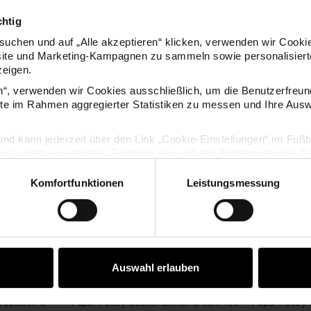
chtig
uchen und auf „Alle akzeptieren“ klicken, verwenden wir Cookie
site und Marketing-Kampagnen zu sammeln sowie personalisierte
zeigen.
KAUFEMPFEHLUNG
en“, verwenden wir Cookies ausschließlich, um die Benutzerfreun
ite im Rahmen aggregierter Statistiken zu messen und Ihre Aus
k auf der Rolle
r Poetry Sticker Erdbeeren & Kirschen Ø 5cm 120 Stück auf de
Paper Poetry Sticker Bienen Ø 
lig und kann jederzeit über den Link „Cookie-Einstellungen“ im Fuß
en zu den verwendeten Technologien und den Empfängern der Dat
Komfortfunktionen
Leistungsmessung
Vertrag widerrufen
Auswahl erlauben
Erdbeeren &
Paper Poetry Sticker Bienen Ø 5cm 120
Paper Poetry