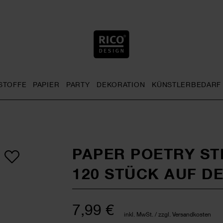
STOFFE
PAPIER
PARTY
DEKORATION
KÜNSTLERBEDARF
nu
& Häkeln general.openMenu
Sticken general.openMenu
Stoffe general.openMenu
Papier general.openMenu
Party general.openMenu
Dekoration gen
PAPER POETRY ST
120 STÜCK AUF D
7,99 €
inkl. MwSt. / zzgl. Versandkosten