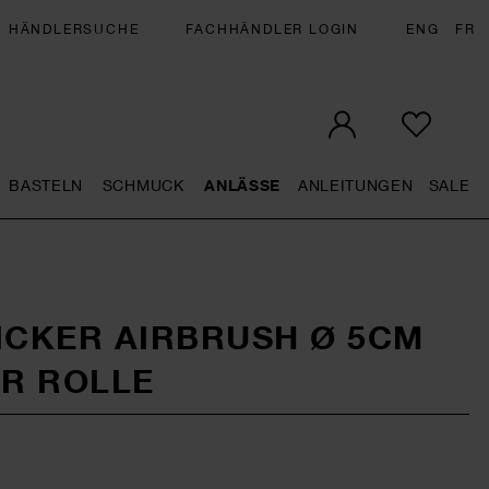
HÄNDLERSUCHE
FACHHÄNDLER LOGIN
ENG
FR
BASTELN
SCHMUCK
ANLÄSSE
ANLEITUNGEN
SALE
eral.openMenu
Künstlerbedarf general.openMenu
Basteln general.openMenu
Schmuck general.openMenu
Anlässe general.op
Anleit
S
ICKER AIRBRUSH Ø 5CM
ER ROLLE