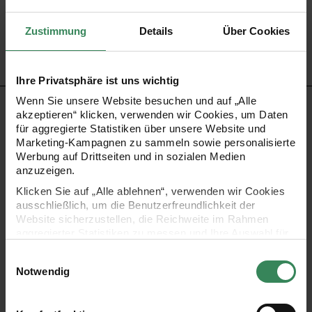
Artikel-Nr.
300141
Bestell-Nr.
3416877
Zustimmung
Details
Über Cookies
Ihre Privatsphäre ist uns wichtig
Wenn Sie unsere Website besuchen und auf „Alle
PRODUKTBESCHREIBUNG
akzeptieren“ klicken, verwenden wir Cookies, um Daten
für aggregierte Statistiken über unsere Website und
Marketing-Kampagnen zu sammeln sowie personalisierte
Die großen herzförmigen Papiersticker sind ideal zum
Werbung auf Drittseiten und in sozialen Medien
Verzieren von Geschenken, Karten, Einladungen und
anzuzeigen.
vielem mehr. Sie sind mit Hot Foil bzw. holographischer
Klicken Sie auf „Alle ablehnen“, verwenden wir Cookies
ausschließlich, um die Benutzerfreundlichkeit der
Folie versehen und kommen in einer praktischen
Website sicherzustellen, die Reichweite im Rahmen
Spenderbox daher.
aggregierter Statistiken zu messen und Ihre Auswahl für
zukünftige Besuche zu speichern.
Einwilligungsauswahl
Ihre Einwilligung ist freiwillig und kann jederzeit über den
Form: Herz
Notwendig
Link „Cookie-Einstellungen“ im Fußbereich der Seite
Inhalt: 120 Stück auf einer Rolle
widerrufen werden. Weitere Informationen zu den
verwendeten Technologien und den Empfängern der