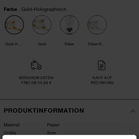
Farbe
Gold-Holographisch
Gold-Holographisch
Gold
Silber
Silber-Holographisch
VERSAND­KOSTEN­
KAUF AUF
FREI AB 34,99 €
RECHNUNG
PRODUKTINFORMATION
Material
Papier
Größe
5cm