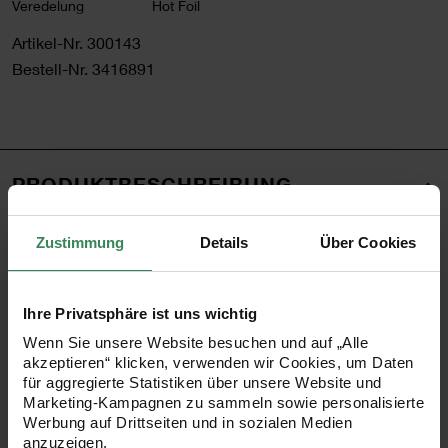
Veredelung
Hot Foil
Artikel-Nr.
300143
Bestell-Nr.
3416891
PRODUKTBESCHREIBUNG
Die großen sternförmigen Papiersticker sind ideal zum
Zustimmung
Details
Über Cookies
Verzieren von Geschenken, Karten, Einladungen und
vielem mehr. Sie sind mit Hot Foil bzw. holographischer
Ihre Privatsphäre ist uns wichtig
Folie versehen und kommen in einer praktischen
Wenn Sie unsere Website besuchen und auf „Alle
Spenderbox daher.
akzeptieren“ klicken, verwenden wir Cookies, um Daten
für aggregierte Statistiken über unsere Website und
Marketing-Kampagnen zu sammeln sowie personalisierte
Form: Stern
Werbung auf Drittseiten und in sozialen Medien
anzuzeigen.
Inhalt: 120 Stück auf einer Rolle